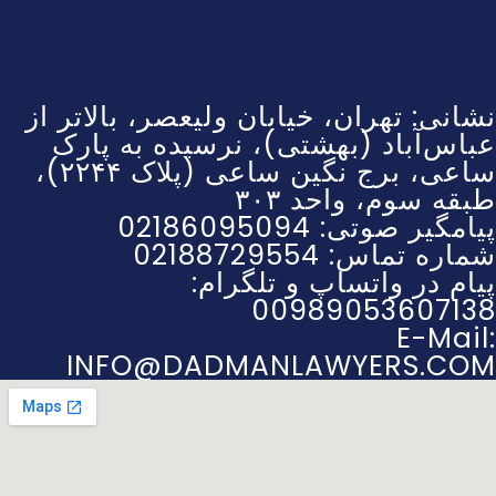
نشانی: تهران، خیابان ولیعصر، بالاتر از
عباس‌آباد (بهشتی)، نرسیده به پارک
ساعی، برج نگین ساعی (پلاک ۲۲۴۴)،
طبقه سوم، واحد ۳۰۳
پیامگیر صوتی: 02186095094
شماره تماس: 02188729554
پیام در واتساپ و تلگرام:
00989053607138
E-Mail:
INFO@DADMANLAWYERS.COM