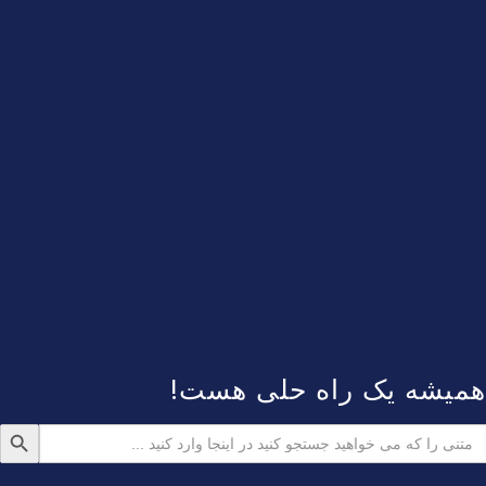
همیشه یک راه حلی هست!
دکمه جستجو
ستجو
رای: