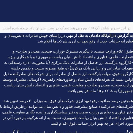
در این تصویر شاهد یک 100 یورویی هستیم که در پشن سر آن دلار چیده شده است
به گزارش
دارالوکاله دادمان
به نقل از
مهر
، در راستای جهش صادرات دانش‌بینان و
فناورانه جزئیات جدید از رفع تعهدات ارزی شرکت‌ها اعلام شد.
طبق اعلام وزارت صمت، با پیگیری مشترک «وزارت صنعت، معدن و تجارت» و
«معاونت علمی، فناوری و اقتصاد دانش بنیان ریاست جمهوری» و با همکاری ویژه
«کارگروه بازگشت ارز حاصل از صادرات بانک مرکزی (با محوریت اداره رسیدگی به
تعهدات صادراتی و وارداتی بانک مرکزی)» و طبق مصوبه بیست و یکمین جلسه
کارگروه فوق، مهلت بازگشت ارز حاصل از صادرات برای شرکت‌های صادرکننده ذیل
اولین بسته کد تعرفه‌های دانش بنیان و فناوری‌های راهبردی (ارسالی مشترک توسط
وزارت صنعت، معدن و تجارت و معاونت علمی، فناوری و اقتصاد دانش بنیان ریاست
جمهوری) به ۸، ۱۲ و ۱۵ ماه افزایش یافت.
همچنین درصد معافیت رفع تعهد ارزی شرکت‌های فوق، به میزان ۲۰ درصد تعیین شد.
شرکت‌های صادرکننده صنایع پیشرفته، فناور و دانش بنیان می‌توانند از طریق ارتباط با
دفتر فناوری و نوآوری وزارت صمت و دفتر سیاستگذاری و آینده نگاری معاونت علمی،
فناوری و اقتصاد دانش بنیان ریاست جمهوری، نسبت به ارائه هرگونه بازخورد آتی در
مورد اجرای هر چه بهتر ابزار حمایتی فوق اقدام کنند.