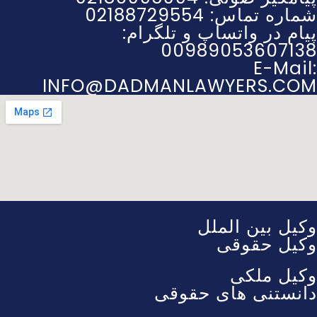
شماره تماس: 02188729554
پیام در واتساپ و تلگرام:
00989053607138
E-Mail:
INFO@DADMANLAWYERS.COM
وکیل بین الملل
وکیل حقوقی
وکیل ملکی
دانستنی های حقوقی