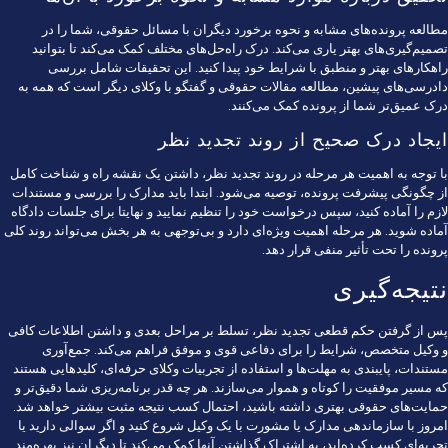
مطالعه پرونده‌های مشابه و نحوه برخورد دیگران با مسائل حقوقی، شما را در
تصمیم‌گیری‌های بهتر یاری می‌کند. درک راه‌حل‌های مختلف کمک می‌کند تا بتوانید
راهکارهای بهتر و منطبق با شرایط خود پیدا کنید. این تحقیقات شامل بررسی
دادرسی‌های پیشین، مطالعه مقالات حقوقی و گفتگو با وکلای دیگر است که همه به
درک عمیق‌تر شما از پرونده کمک می‌کنند.
ایجاد درک صحیح از روند تجدید نظر
با توجه به اهمیت هر مرحله در روند تجدید نظر، داشتن یک نقشه راه و شناخت کامل
از چگونگی پیشرفت پرونده، توصیه می‌شود. ابتدا باید مدارک را بررسی و مستندات
لازم را آماده کنید، سپس درخواست خود را تنظیم نمایید و نهایتا برای جلسات دادگاه
آماده شوید. هر مرحله اهمیت ویژه‌ای دارد و بی‌توجهی به هر بخش می‌تواند روند کلی
پرونده را تحت تأثیر منفی قرار دهد.
نتیجه‌گیری
پس از گرفتن حکم قطعی تجدید نظر، تسلط بر مراحل بعدی و داشتن اطلاعات کافی
و وکیل متخصص، شرایط را برای دفاعی قوی و موفق فراهم می‌کند. جمع‌آوری
مستندات، پایبندی به مهلت‌ها و استفاده از تجربیات وکلای حرفه‌ای، کلیدهایی هستند
که مسیر موفقیت را کوتاه و هموار می‌سازند. هر چه قدر برنامه‌ریزی شما دقیق‌تر و
حمایت‌های حقوقی بهتری داشته باشید، احتمال کسب نتیجه مثبت بیشتر خواهد شد.
امروز با سازماندهی مدارک یا مشورت با یک وکیل شروع کنید و اگر سوالی دارید یا
تجربه‌ای کسب کرده‌اید، به اشتراک گذاشتن آنها کمک می‌کند تا دیگران نیز بهره‌مند