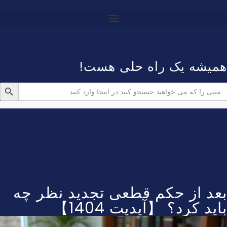
همیشه یک راه حلی هست!
دکمه جستجو
ستجو
رای:
بعد از حکم قطعی تجدید نظر چه
باید کرد؟ 【آپدیت 1404】