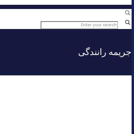
درباره ما
✕
جریمه رانندگی