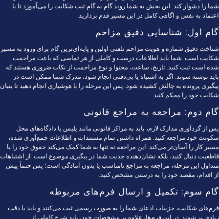
شما را دشوار کند. این بخش به شما روند گام به گام ثبت شکایت را می‌آموزد تا با
اعتماد به نفس و آگاهی کامل در این مسیر قدم بردارید.
گام اول: شناسایی دقیق مزاحم
شناخت دقیق شماره و هویت مزاحم تلفنی اولین و پایه‌ای‌ترین گام برای ورود به مسیر
شکایت است. شما باید اطلاعات درست و کاملی از هر تماسی که باعث مزاحمت
شده است ثبت کنید. تاریخ، ساعت، محتوا و نوع مزاحمت از نکات ضروری هستند که
باید نوشته شوند. اگر به اشتباه یا بی‌دقتی انجام شود، مدرک شما ممکن است در
پیگیری پرونده به چالش کشیده شود. پس این مرحله را با هوشیاری انجام دهید تا بنیان
شکایت خود را محکم کنید.
گام دوم: مراجعه به مراجع قانونی
پس از گردآوری مدارک لازم، باید به مراکز قانونی مانند پلیس یا دادگاه‌های محل
سکونت خود مراجعه کنید. همراه داشتن تمام مستندات و اطلاعات جمع‌آوری شده،
مسیر کار را آسان‌تر می‌کند. این مراجعه نه تنها به شما کمک می‌کند حقوق خود را با
قاطعیت دنبال کنید، بلکه نشان‌دهنده جدیت شما در پیگیری موضوع است. از اشتباهات
متداول این مرحله، مراجعه به مراجع نامناسب یا بدون آمادگی است؛ پس حتماً پیش
از اقدام، مقصد خود را به درستی مشخص کنید.
گام سوم: تکمیل و ارسال فرم‌های مربوطه
فرم‌های شکایت، جزییات ادعای شما را به صورت رسمی ثبت می‌کنند و باید با دقت
زیادی پر شوند. در این فرم‌ها، علاوه بر مشخصات خود، باید شرح کاملی از