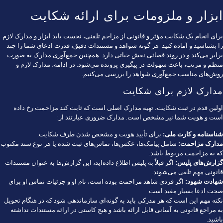
ابزار و ملزومات برای ارائه شکایت
برای انجام یک شکایت مؤثر و قانونی از مزاحم تلفنی، نخست باید ابزار و مدارک لازم
را بشناسید و آماده کنید. هر گونه شواهد و مستندات دقیق، قدرت ادعای شما را چند
برابر می‌کند و در روند قضائی نقش حیاتی دارد. همچنین جمع‌آوری مدارک به صورت
منظم و مرتب، باعث سهولت در پیگیری پرونده می‌شود. در ادامه، مدارک لازم و
روش‌های مناسب جمع‌آوری شواهد را بررسی می‌کنیم.
مدارک لازم برای شکایت
اولین قدم در ثبت شکایت، تهیه مدارک اصلی است که ثابت کند مزاحمت رخ داده
است و هویت شما نیز مشخص است. مدارک ضروری عبارتند از:
شناسنامه و کارت ملی:
برای تأیید هویت و مشخص شدن طرف شکایت.
مدارک مزاحمت:
شامل پیامک‌ها، عکس‌ها، تماس‌های ثبت شده یا هر نوع سند مكتوب
که به مزاحمت مربوط باشد.
گزارش‌های پلیس:
اگر قبلاً به پلیس اطلاع داده‌اید، این گزارش‌ها به عنوان مستندات
قانونی مهم تلقی می‌شوند.
شهادت شهود:
اگر فردی شاهد مزاحمت بوده است، نام او و جزئیات تماس او برای
صحت ادعا بسیار مفید است.
نکته مهم این است که هر مدرکی باید به گونه‌ای سازماندهی شود که در هنگام تحویل
به مراجع قانونی به آسانی قابل ارائه باشد و هیچ کاستی در ارائه مستندات نداشته
باشید.