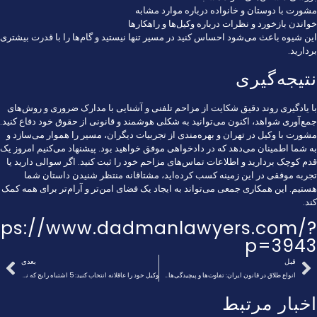
مشورت با دوستان و خانواده درباره موارد مشابه
خواندن بازخورد و نظرات درباره وکیل‌ها و راهکارها
این شیوه باعث می‌شود احساس کنید در مسیر تنها نیستید و گام‌ها را با قدرت بیشتری
بردارید.
نتیجه‌گیری
با یادگیری روند دقیق شکایت از مزاحم تلفنی و آشنایی با مدارک ضروری و روش‌های
جمع‌آوری شواهد، اکنون می‌توانید به شکلی هوشمند و قانونی از حقوق خود دفاع کنید.
مشورت با وکیل در تهران و بهره‌مندی از تجربیات دیگران، مسیر را هموار می‌سازد و
به شما اطمینان می‌دهد که در دادخواهی موفق خواهید بود. پیشنهاد می‌کنیم امروز یک
قدم کوچک بردارید و اطلاعات تماس‌های مزاحم خود را ثبت کنید. اگر سوالی دارید یا
تجربه موفقی در این زمینه کسب کرده‌اید، مشتاقانه منتظر شنیدن داستان شما
هستیم. این همکاری جمعی می‌تواند به ایجاد یک فضای امن‌تر و آرام‌تر برای همه کمک
کند.
tps://www.dadmanlawyers.com/?
p=3943
قبل
بعدی
انواع طلاق در قانون ایران: تفاوت‌ها و پیچیدگی‌ها❤️【سال1404】⚖️
وکیل خود را عاقلانه انتخاب کنید: 5 اشتباه رایج که نباید انجام بدید!❤️【سال1404】⚖️
اخبار مرتبط