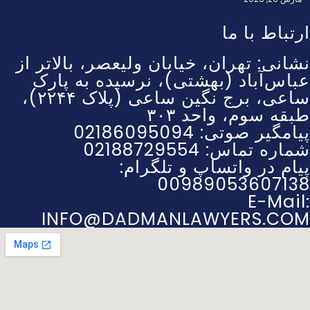
ارتباط با ما
نشانی: تهران، خیابان ولیعصر، بالاتر از
عباس‌آباد (بهشتی)، نرسیده به پارک
ساعی، برج نگین ساعی (پلاک ۲۲۴۴)،
طبقه سوم، واحد ۳۰۳
پیامگیر صوتی: 02186095094
شماره تماس: 02188729554
پیام در واتساپ و تلگرام:
00989053607138
E-Mail:
INFO@DADMANLAWYERS.COM