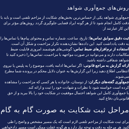
روش‌های جمع‌آوری شواهد
جمع‌آوری شواهد یکی از حساس‌ترین بخش‌های شکایت از مزاحم تلفنی است و باید با
دقت کامل انجام شود تا از هر گونه ایراد قضایی جلوگیری گردد. روش‌های مؤثر برای
این کار عبارتند از:
ثبت دقیق سوابق تماس‌ها:
تاریخ، ساعت، شماره تماس و محتوای پیام‌ها یا تماس‌ها را
به دقت یادداشت کنید. این داده‌ها نشان‌دهنده تکرار مزاحمت و شکل آن است.
استفاده از نرم‌افزارهای ضبط تماس:
گوشی‌های هوشمند امروزی قابلیت ضبط
مکالمات دارند و می‌توانید در صورت مواجهه با مزاحمت، تماس‌ها را ذخیره کنید تا
شواهد شفافی داشته باشید.
ارائه گزارش به مراجع قانونی:
اگر تماس‌ها ادامه یافت، موضوع را به پلیس یا نیروی
انتظامی اطلاع دهید زیرا این گزارش‌ها به عنوان دلایل محکم در پرونده شما مطرح
می‌شوند.
جمع‌آوری گفته‌های دیگران:
از دوستان، خانواده یا هر کسی که مزاحمت را مشاهده
کرده است خواسته شود تا نظرات و شهادت خود را ثبت و ارائه کند.
با جمع‌آوری کامل این شواهد احتمال موفقیت در شکایت خود را بالا ببرید و از حق
قانونی‌تان دفاع کنید.
مراحل ثبت شکایت به صورت گام به گام
برای ثبت شکایت از مزاحم تلفنی لازم است که یک مسیر مشخص و واضح را طی
کنید. هر مرحله به دقت و توجه نیاز دارد و هرگونه غفلت ممکن است مسیر دادخواهی