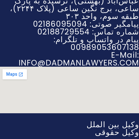
عباس‌آباد (بهشتی)، نرسیده به پارک
ساعی، برج نگین ساعی (پلاک ۲۲۴۴)،
طبقه سوم، واحد ۳۰۳
پیامگیر صوتی: 02186095094
شماره تماس: 02188729554
پیام در واتساپ و تلگرام:
00989053607138
E-Mail:
INFO@DADMANLAWYERS.COM
وکیل بین الملل
وکیل حقوقی