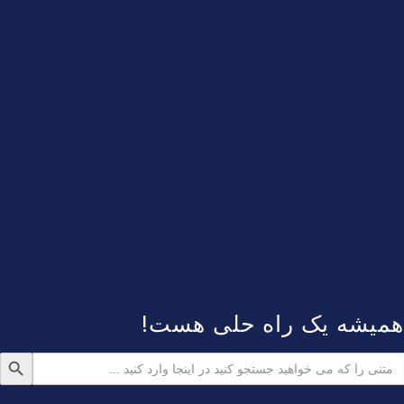
همیشه یک راه حلی هست!
دکمه جستجو
ستجو
رای: