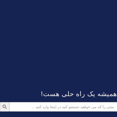
همیشه یک راه حلی هست!
دکمه جستجو
ستجو
رای: