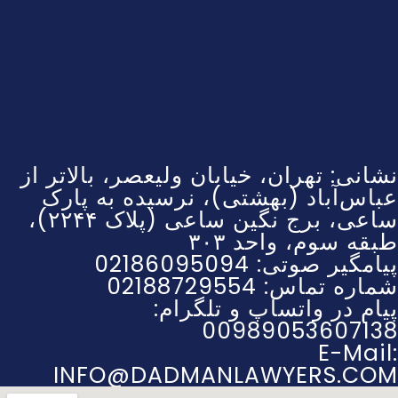
نشانی: تهران، خیابان ولیعصر، بالاتر از
عباس‌آباد (بهشتی)، نرسیده به پارک
ساعی، برج نگین ساعی (پلاک ۲۲۴۴)،
طبقه سوم، واحد ۳۰۳
پیامگیر صوتی: 02186095094
شماره تماس: 02188729554
پیام در واتساپ و تلگرام:
00989053607138
E-Mail:
INFO@DADMANLAWYERS.COM