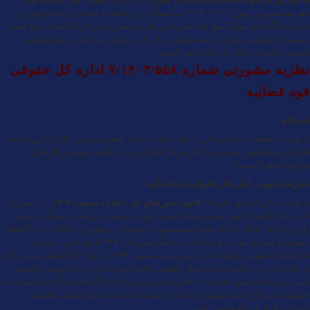
نظریه مشورتی مورخ ۱۴۰۳/۰۹/۰۴، به سوالی در رابطه با نصاب فرجام‌خواهی در
احکام دادگاه‌های صلح پاسخ داد. طبق این نظریه مشورتی آراء دادگاه‌های صلح فقط
نسبت به خواسته بیش از پانصد میلیون ریال که به جهت عدم تجدید نظرخواهی
قطعیت یافته‌اند، قابل فرجام‌خواهی است.
نظریه مشورتی شماره ۷/۱۴۰۳/۵۵۸ اداره کل حقوقی
قوه قضاییه
استعلام:
با توجه به قطعیت احکام مالی دادگاه صلح تا نصاب پانصد میلیون ریال، آیا این احکام
قابل فرجام‌خواهی است و یا آنکه صرفاً احکام بیش از پانصد میلیون ریال قابل
فرجام‌خواهی است؟
نظریه مشورتی اداره کل حقوقی قوه قضاییه:
با توجه به این‌که وفق ماده ۱۷
قانون شورا‌های حل اختلاف مصوب ۱۴۰۲
: «در مواردی
که در این قانون حکمی تعیین نشده است، آیین دادرسی و ترتیبات رسیدگی، صدور
رأی و اجرای احکام دادگاه صلح حسب مورد تابع قوانین و مقررات حاکم بر دادگاه‌های
حقوقی و کیفری است» و با عنایت به حکم صدر ماده ۳۶۷ قانون آیین دادرسی
دادگاه‌های عمومی و انقلاب در امور مدنی مصوب ۱۳۷۹ که آراء دادگاه‌های بدوی را که
به علت عدم درخواست تجدید نظر قطعیت یافته است، قابل فرجام‌خواهی دانسته
است و با لحاظ تبصره ۵ ماده ۱۲ قانون صدرالذکر، آراء دادگاه‌های صلح فقط نسبت به
خواسته بیش از پانصد میلیون ریال که به جهت عدم تجدید نظرخواهی قطعیت
یافته‌اند، قابل فرجام‌خواهی است.