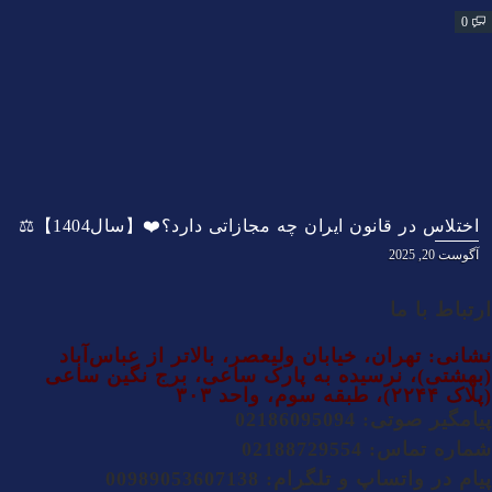
0
اختلاس در قانون ایران چه مجازاتی دارد؟❤️【سال1404】⚖️
آگوست 20, 2025
ارتباط با ما
نشانی: تهران، خیابان ولیعصر، بالاتر از عباس‌آباد
(بهشتی)، نرسیده به پارک ساعی، برج نگین ساعی
(پلاک ۲۲۴۴)، طبقه سوم، واحد ۳۰۳
پیامگیر صوتی: 02186095094
شماره تماس: 02188729554
پیام در واتساپ و تلگرام: 00989053607138