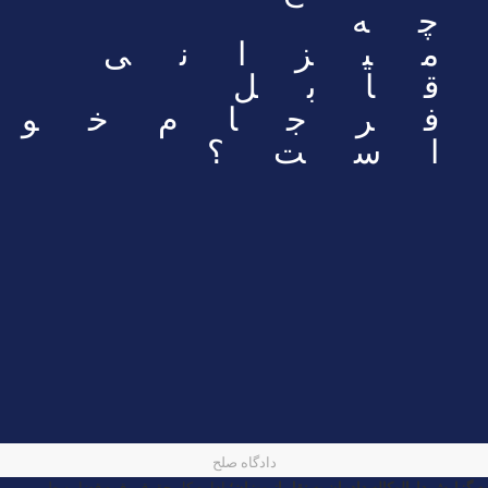
چه
میزانی
قابل
فرجام‌خوا
است؟
دادگاه صلح
به گزارش
دارالوکاله دادمان
به نقل از
میزان
؛
اداره کل حقوقی قوه قضاییه طی