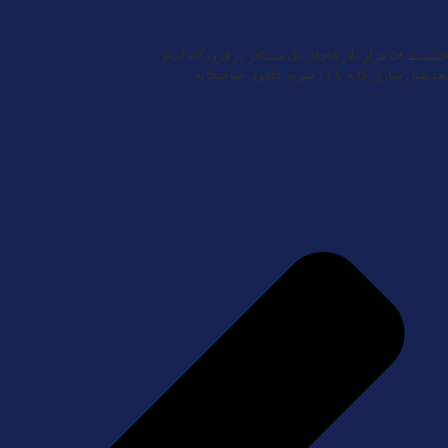
قبل
ضبط ۵۸ هزار دلار قاچاق یک مسافر در فرودگاه امام
بعدی
قتل سارق خانه با ۱۱ ضربه چاقوی صاحبخانه