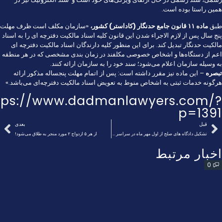
همین راستا بوده است.
طبق
ماده ۱۱ قانون جامع حدنگار (کاداستر) کشور،
«سازمان مکلف است ظرف مهلت
پنج سال پس از لازم الاجراء شدن این قانون کلیه اسناد مالکیت دفترچه ای را به اسناد
مالکیت حدنگار تبدیل کند. برای این منظور کلیه دارندگان اسناد مالکیت دفترچه ای
اعم از دستگاه‌ها و اشخاص خصوصی مکلفند در زمان بندی مشخصی که در هر منطقه
به وسیله سازمان اعلام می‌شود؛ سند خود را به سازمان ارائه کنند.
تبصره
– این ماده نیز مقرر داشته است: پس از اتمام مهلت پنجساله مذکور ارائه
هرگونه خدمات ثبتی به اشخاص منوط به تعویض اسناد مالکیت دفترچه‌ای می‌باشد.»
tps://www.dadmanlawyers.com/?
p=1391
قبل
بعدی
تشکیل دادگاه‌ های صلح از اول مهر ماه در سراسر کشور
از هر ۵ ازدواج ۲ مورد منجر به طلاق می‌شود!
اخبار مرتبط
0