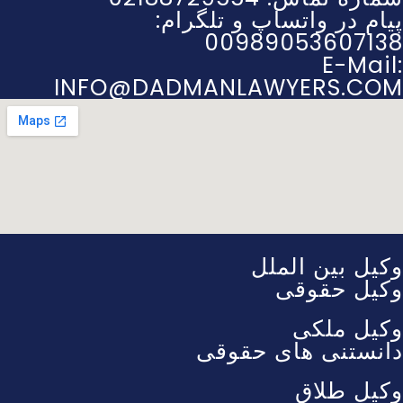
پیام در واتساپ و تلگرام:
00989053607138
E-Mail:
INFO@DADMANLAWYERS.COM
وکیل بین الملل
وکیل حقوقی
وکیل ملکی
دانستنی های حقوقی
وکیل طلاق