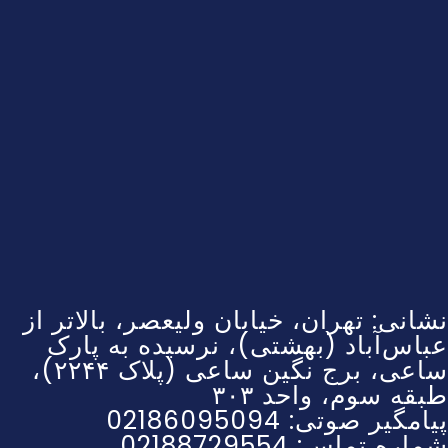
نشانی: تهران، خیابان ولیعصر، بالاتر از
عباس‌آباد (بهشتی)، نرسیده به پارک
ساعی، برج نگین ساعی (پلاک ۲۲۴۴)،
طبقه سوم، واحد ۳۰۳
پیامگیر صوتی: 02186095094
شماره تماس: 02188729554