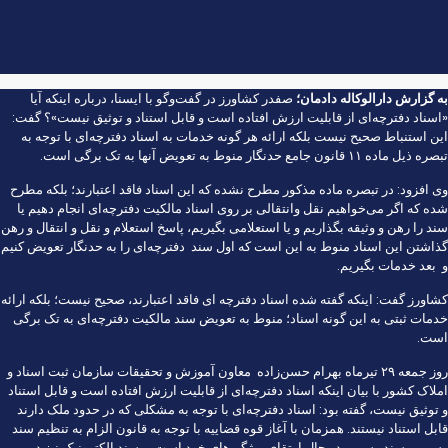
به گزارش
دارالوکاله دادمان؛
صفدر کشاورز در گفت‌وگو با
ایسنا،
درباره اینکه آیا
«اسناد دفترچه‌ای از قابلیت ارزش افتاده است و قابل استناد و توثیق نیست»؟ گفت:
این استنباط صحیح نیست بلکه ارائه هر گونه خدمات به اسناد دفترچه‌ای با توجه به
تبصره ذیل ماده ۱۱ قانون جامع حدنگار منوط به تعویض آنها به تک برگی است.
وی افزود: در تبصره ماده مذکور مطرح نشده که این اسناد فاقد اعتبارند؛ بلکه مطرح
شده که اگر می‌خواهیم نقل وانتقالی بر روی اسناد مالکیت دفترچه‌ای انجام دهیم یا
سند را رهن و وثیقه بگذاریم و یا استعلامی بگیریم، پاسخ استعلام و نقل و انتقال و رهن
گذاشتن این اسناد منوط به این است که اول سند دفترچه‌ای را به حدنگار تعویض کنیم
و بعد خدمات بگیریم.
کشاورز گفت: اینکه گفته شده اسناد دفترچه ای فاقد اعتبارند، صحیح نیست؛ بلکه ارائه
خدمات ثبتی به این گونه اسناد؛ منوط به تعویض سند مالکیت دفترچه‌ای به تک برگی
است.
روز جمعه ۲۹ تیرماه بهرام حسن‌زاده معاون آموزش و تحقیقات سازمان ثبت اسناد و
املاک کشور با بیان اینکه اسناد دفترچه‌ای از قابلیت ارزش افتاده است و قابل استناد
و توثیق نیست، گفته بود: اسناد دفترچه‌ای با توجه به مشکلی که در حدود ملک دارند
قابل استناد نیستند. همزمان با آغاز قوه قضاییه با توجه به قانون الزام به تنظیم سند
رسمی، سند رسمی در حال ارتقای ویژگی‌های خود است و سند الکترونیک نیز در