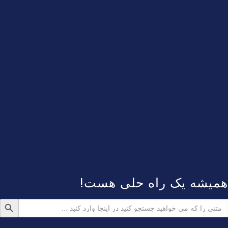
همیشه یک راه حلی هست!
دکمه جستجو
ستجو
رای: