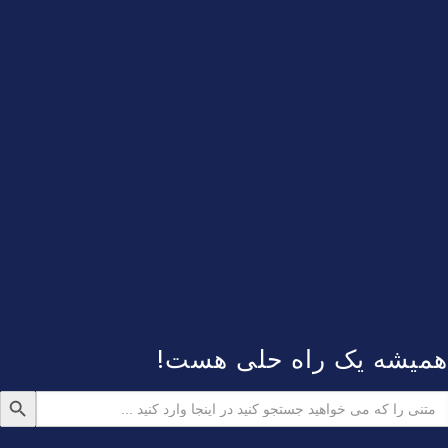
همیشه یک راه حلی هست!
دکمه جستجو
ستجو
رای: