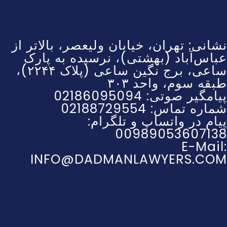
نشانی: تهران، خیابان ولیعصر، بالاتر از
عباس‌آباد (بهشتی)، نرسیده به پارک
ساعی، برج نگین ساعی (پلاک ۲۲۴۴)،
طبقه سوم، واحد ۳۰۳
پیامگیر صوتی: 02186095094
شماره تماس: 02188729554
پیام در واتساپ و تلگرام:
00989053607138
E-Mail:
INFO@DADMANLAWYERS.COM