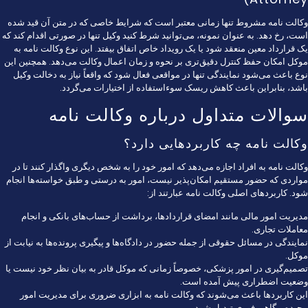
وکالت نامه مشروط تنها زمانی معتبر است که شرایط خاصی که در متن آن قید شده
است، رخ دهد. به عنوان نمونه، می‌توانید شرط کنید وکیل تنها در صورتی اقدام کند که
یک قرارداد معین منعقد شود یا یک رویداد خاص اتفاق بیفتد. این نوع وکالت نامه به
موکل امکان حفظ کنترل دقیق‌تری بر نحوه و زمان اعمال وکالت می‌دهد. همچنین این
نوع باعث می‌شود نمایندگی تنها در مواقعی فعال شود که واقعاً نیاز به دخالت وکیل
باشد، بنابراین باعث کاهش ریسک سوءاستفاده از اختیارات می‌گردد.
سوالات متداول درباره وکالت نامه
وکالت نامه چه کاربردهایی دارد؟
وکالت نامه به افراد اجازه می‌دهد که امور خود را به شخص دیگری واگذار کنند تا در
مواردی که حضور مستقیم امکان‌پذیر نیست، امور به درستی و طبق خواسته‌ها انجام
شود. کاربردهای اصلی وکالت نامه عبارتند از:
مدیریت امور مالی مانند امضای قراردادها، برداشت از حساب‌های بانکی و انجام
معاملات تجاری.
نمایندگی در مسائل حقوقی از جمله حضور در دادگاه‌ها و پیگیری پرونده‌ها به نیابت از
موکل.
تصمیم‌گیری در امور پزشکی، خصوصاً زمانی که موکل قادر به بیان نظر خود نیست یا
وضعیت اضطراری پیش آمده است.
این کاربردها باعث می‌شوند که وکالت نامه به ابزاری ضروری برای مدیریت امور
پیچیده و گاهی فوری تبدیل شود.