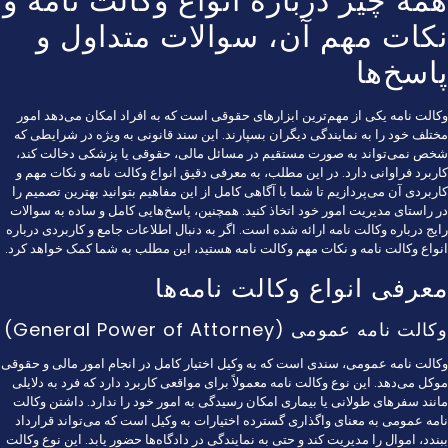
همه چیز درباره انواع وکالت نامه و
نکات مهم آن، سوالات متداول و
پاسخ‌ها
وکالت نامه یکی از مهم‌ترین ابزارهای حقوقی است که به افراد امکان می‌دهد امور
مختلف خود را به نمایندگی دیگران بسپارند. این
سند
قانونی به ویژه در شرایطی که
شخص نمی‌تواند به صورت مستقیم در مسائل مالی، حقوقی یا پزشکی دخالت کند،
کاربرد فراوانی دارد. در این مطلب، به معرفی دقیق انواع وکالت نامه و نکات مهم و
کاربردی آن می‌پردازیم تا شما با آگاهی کامل از این مفاهیم بتوانید بهترین تصمیم را
در راستای مدیریت امور خود اتخاذ کنید. همچنین، پاسخ‌هایی کامل و ساده به سوالات
رایج درباره وکالت نامه ارائه شده است. اگر به دنبال اطلاعات جامع و کاربردی درباره
انواع وکالت نامه و نکات مهم وکالت نامه هستید، این مطلب به شما کمک خواهد کرد.
معرفی انواع وکالت نامه‌ها
وکالت نامه عمومی (General Power of Attorney)
وکالت نامه عمومی، سندی است که به وکیل اختیار کامل در انجام امور مالی و حقوقی
موکل می‌دهد. این نوع وکالت نامه معمولاً برای مواقعی کاربرد دارد که فرد به دلایلی
مانند سفرهای طولانی یا بیماری امکان رسیدگی به امور خود را ندارد. داشتن وکالت
نامه عمومی به معنای واگذاری گسترده اختیارات به وکیل است که می‌تواند قرارداد
ببندد، اموال را مدیریت کند و حتی به نمایندگی در دادگاه‌ها حضور یابد. این نوع وکالت