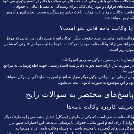
مشکلات سلامتی یا شرایطی که باعث ناتوانی موقت یا دائم در تصمیم‌گیری می‌شود.
مشغله‌های فراوان و نبود زمان کافی برای رسیدگی به مسائل مالی یا حقوقی.
داشتن وکالت نامه در این موارد، باعث حفظ پیوستگی و صحت انجام امور و کاهش
استرس خواهد شد.
آیا وکالت نامه قابل لغو است؟
وکالت نامه، مانند هر سند حقوقی دیگر، امکان لغو یا فسخ دارد. هر زمانی که موکل
بخواهد می‌تواند وکالت نامه خود را لغو کند به شرط رعایت مراحل قانونی که شامل
موارد زیر است:
ارسال نامه رسمی به وکیل مبنی بر لغو وکالت.
در صورت نیاز، ارائه سند لغو به دفاتر ثبت اسناد رسمی جهت اطلاع‌رسانی به مراجع
ذی‌ربط.
پس از طی این مراحل، وکیل دیگر مجاز به انجام امور به نمایندگی از موکل نخواهد
بود و این موضوع به صورت قانونی ثبت می‌شود.
پاسخ‌های مختصر به سوالات رایج
تعریف کاربرد وکالت نامه‌ها
وکالت نامه سندی است که یکی از طرفین (موکل) اختیار مشخصی را به طرف دیگر
(وکیل) برای انجام امور مالی، حقوقی یا پزشکی می‌دهد. این اختیارات طبق نیاز
موکل می‌تواند گسترده یا محدود باشد. به وسیله وکالت نامه، افراد می‌توانند
مسئولیت‌ها و کارهای خود را به نماینده‌ایی که مورد اعتمادشان است بسپارند، تا امور