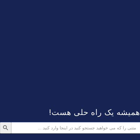
همیشه یک راه حلی هست!
دکمه جستجو
ستجو
رای: