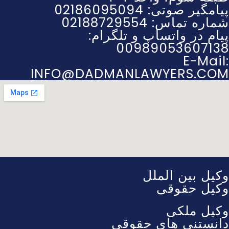
پیامگیر صوتی: 02186095094
شماره تماس: 02188729554
پیام در واتساپ و تلگرام:
00989053607138
E-Mail:
INFO@DADMANLAWYERS.COM
وکیل بین الملل
وکیل حقوقی
وکیل ملکی
دانستنی های حقوقی