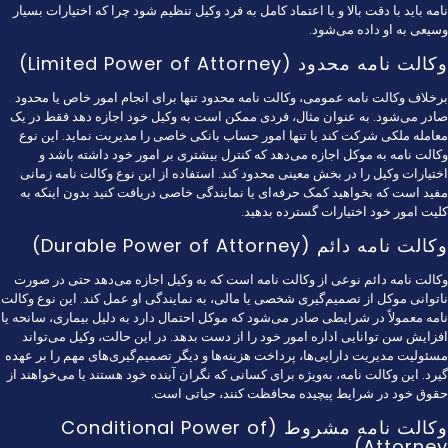
نامه باید با دقت بالا و با اعتماد کامل به فرد وکیل تنظیم شود چرا که اختیارات بسیار
وسیعی به او داده می‌شود.
وکالت نامه محدود (Limited Power of Attorney)
برخلاف وکالت نامه عمومی، وکالت نامه محدود تنها برای انجام امور خاص یا محدود
صادر می‌شود. به عنوان مثال، فردی ممکن است به وکیل خود اجازه دهد فقط در یک
معامله ملکی شرکت کند یا تنها امور حساب بانکی خاصی را مدیریت نماید. این نوع
وکالت نامه به موکل اجازه می‌دهد که کنترل بیشتری بر امور خود داشته باشد و
اختیارات وکیل را در بخش معینی محدود کند. استفاده از این نوع وکالت نامه زمانی
مفید است که بخواهید کمک حرفه‌ای یا نمایندگی خاصی دریافت کنید بدون اینکه به
کلیت امور خود اختیارات گسترده بدهید.
وکالت نامه دائم (Durable Power of Attorney)
وکالت نامه دائم نوعی از وکالت نامه است که به وکیل اجازه می‌دهد حتی در صورت
ناتوانی موکل از تصمیم‌گیری شخصی یا مالی، به نمایندگی او عمل کند. این نوع وکالت
نامه معمولاً در شرایطی صادر می‌شود که موکل احتمال دارد به دلیل بیماری، سانحه یا
افزایش سن توانایی اداره امور خود را از دست بدهد. در این حالت، وکیل می‌تواند
مسئولیت مدیریت دارایی‌ها، پرداخت هزینه‌ها و دیگر تصمیم‌گیری‌های مهم را بر عهده
گیرد. این وکالت نامه، به‌ویژه برای کسانی که نگران آینده خود هستند یا می‌خواهند از
حقوق خود در شرایط پیچیده محافظت کنند، حیاتی است.
وکالت نامه مشروط (Conditional Power of
Attorney)