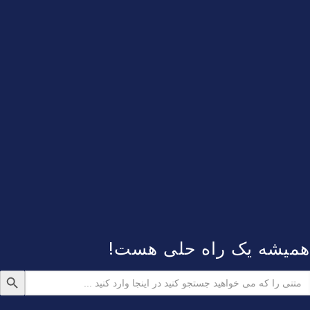
همیشه یک راه حلی هست!
دکمه جستجو
ستجو
رای: