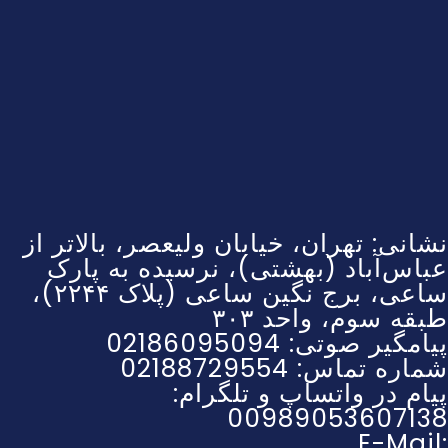
نشانی: تهران، خیابان ولیعصر، بالاتر از
عباس‌آباد (بهشتی)، نرسیده به پارک
ساعی، برج نگین ساعی (پلاک ۲۲۴۴)،
طبقه سوم، واحد ۳۰۳
پیامگیر صوتی: 02186095094
شماره تماس: 02188729554
پیام در واتساپ و تلگرام:
00989053607138
E-Mail: