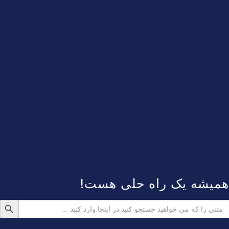
همیشه یک راه حلی هست!
دکمه جستجو
ستجو
رای: