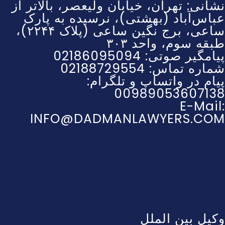
نشانی: تهران، خیابان ولیعصر، بالاتر از
عباس‌آباد (بهشتی)، نرسیده به پارک
ساعی، برج نگین ساعی (پلاک ۲۲۴۴)،
طبقه سوم، واحد ۳۰۳
پیامگیر صوتی: 02186095094
شماره تماس: 02188729554
پیام در واتساپ و تلگرام:
00989053607138
E-Mail:
INFO@DADMANLAWYERS.COM
وکیل بین الملل