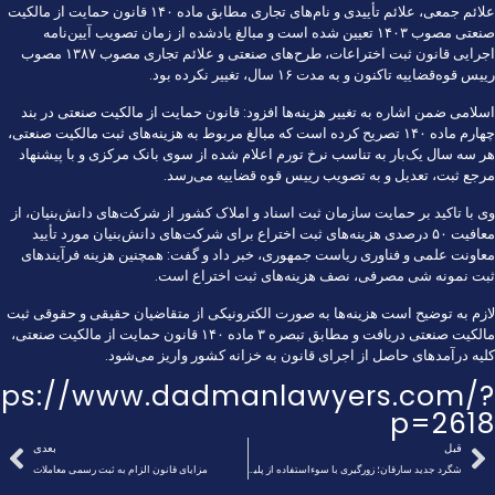
علائم جمعی، علائم تأییدی و نام‌های تجاری مطابق ماده ۱۴۰ قانون حمایت از مالکیت
صنعتی مصوب ۱۴۰۳ تعیین شده است و مبالغ یادشده از زمان تصویب آیین‌نامه
اجرایی قانون ثبت اختراعات، طرح‌های صنعتی و علائم تجاری مصوب ۱۳۸۷ مصوب
رییس قوه‌قضاییه تاکنون و به مدت ۱۶ سال، تغییر نکرده بود.
اسلامی ضمن اشاره به تغییر هزینه‌ها افزود: قانون حمایت از مالکیت صنعتی در بند
چهارم ماده ۱۴۰ تصریح کرده است که مبالغ مربوط به هزینه‌های ثبت مالکیت صنعتی،
هر سه سال یک‌بار به تناسب نرخ تورم اعلام شده از سوی بانک مرکزی و با پیشنهاد
مرجع ثبت، تعدیل و به تصویب رییس قوه قضاییه می‌رسد.
وی با تاکید بر حمایت سازمان ثبت اسناد و املاک کشور از شرکت‌های دانش‌بنیان، از
معافیت ۵۰ درصدی هزینه‌های ثبت اختراع برای شرکت‌های دانش‌بنیان مورد تأیید
معاونت علمی و فناوری ریاست جمهوری، خبر داد و گفت: همچنین هزینه فرآیندهای
ثبت نمونه شی مصرفی، نصف هزینه‌های ثبت اختراع است.
لازم به توضیح است هزینه‌ها به صورت الکترونیکی از متقاضیان حقیقی و حقوقی ثبت
مالکیت صنعتی دریافت و مطابق تبصره ۳ ماده ۱۴۰ قانون حمایت از مالکیت صنعتی،
کلیه درآمدهای حاصل از اجرای قانون به خزانه کشور واریز می‌شود.
tps://www.dadmanlawyers.com/?
p=2618
قبل
بعدی
شگرد جدید سارقان؛ زورگیری با سوءاستفاده از پلیس!
مزایای قانون الزام به ثبت رسمی معاملات