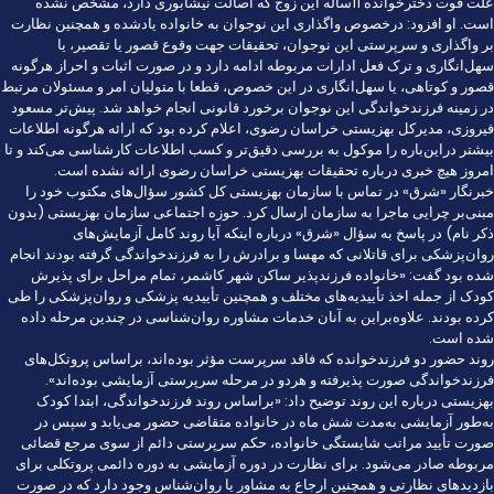
علت فوت دخترخوانده 11‌ساله این زوج که اصالت نیشابوری دارد، مشخص نشده
است. او افزود: درخصوص واگذاری این نوجوان به خانواده یادشده و همچنین نظارت
بر واگذاری و سرپرستی این نوجوان، تحقیقات جهت وقوع قصور یا تقصیر، یا
سهل‌انگاری و ترک فعل ادارات مربوطه ادامه دارد و در صورت اثبات و احراز هرگونه
قصور و کوتاهی، یا سهل‌انگاری در این خصوص، قطعا با متولیان امر و مسئولان مرتبط
در زمینه فرزندخواندگی این نوجوان برخورد قانونی انجام خواهد شد. پیش‌تر مسعود
فیروزی، مدیرکل بهزیستی خراسان رضوی، اعلام کرده بود که ارائه هرگونه اطلاعات
بیشتر در‌این‌باره را موکول به بررسی دقیق‌تر و کسب اطلاعات کارشناسی می‌کند و تا
امروز هیچ خبری درباره تحقیقات بهزیستی خراسان رضوی ارائه نشده است.
خبرنگار «شرق» در تماس با سازمان بهزیستی کل کشور سؤال‌های مکتوب خود را
مبنی‌بر چرایی ماجرا به سازمان ارسال کرد. حوزه اجتماعی سازمان بهزیستی (بدون
ذکر نام) در پاسخ به سؤال «شرق» درباره اینکه آیا روند کامل آزمایش‌های
روان‌پزشکی برای قاتلانی که مهسا و برادرش را به فرزندخواندگی گرفته بودند انجام
شده بود گفت: «خانواده فرزندپذیر ساکن شهر کاشمر، تمام مراحل برای پذیرش
کودک از جمله اخذ تأییدیه‌های مختلف و همچنین تأییدیه پزشکی و روان‌پزشکی را طی
کرده بودند. علاوه‌بر‌این به آنان خدمات مشاوره روان‌شناسی در چندین مرحله داده
شده است.
روند حضور دو فرزندخوانده که فاقد سرپرست مؤثر بوده‌اند، براساس پروتکل‌های
فرزندخواندگی صورت پذیرفته و هر‌دو در مرحله سرپرستی آزمایشی بوده‌اند».
بهزیستی درباره این روند توضیح داد: «براساس روند فرزندخواندگی، ابتدا کودک
به‌طور آزمایشی به‌مدت شش ماه در خانواده متقاضی حضور می‌یابد و سپس در
صورت تأیید مراتب شایستگی خانواده، حکم سرپرستی دائم از سوی مرجع قضائی
مربوطه صادر می‌شود. برای نظارت در دوره آزمایشی به دوره دائمی پروتکلی برای
بازدیدهای نظارتی و همچنین ارجاع به مشاور یا روان‌شناس وجود دارد که در صورت