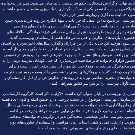
تأیید نهایی و گزارش مددکاری، حکم سرپرستی دائم صادر می‌شود. پسر فرزندخوانده
هم‌اکنون پس از حادثه، در یکی از مراکز نگهداری شبانه‌روزی سازمان حضور داشته و
مورد حمایت مددکاری و روان‌شناسی قرار دارد».
بهزیستی در پاسخ به این انتقاد که چرا باید با سهل‌انگاری در روند فرزندپذیری چنین
فاجعه‌ای رخ دهد پاسخ داده است: «گاهی اوقات از سوی خانواده‌های متقاضی
فرزندپذیری از روند طولانی یا دشوار مراحل مقدماتی فرزندخواندگی، ملاقات‌های
حضوری، بازدیدهای نظارتی و حتی تماس‌های تلفنی کارشناسان بهزیستی، گلایه
می‌شود؛ هرچند این حادثه یکی از بین هزاران واگذاری سال‌های اخیر به‌ویژه در استان
خراسان رضوی است که دومین استان از نظر تعداد فرزندخواندگی و حجم کار است،
اما این واقعه اندوه‌بار و تلخ نشان داد با وجود اخبارهای خوب و امیدبخش درخصوص
حضور هزاران خانواده حائز صلاحیت فرزندپذیری که حتی کودکان نیازمند درمان را به
فرزندخواندگی می‌پذیرند، وقوع حتی یک مورد این‌چنین چقدر غم‌بار است و برای
بالاتربردن دقت کار باید پروتکل‌های ایمنی و تشخیصی را از وضع موجود نیز بالاتر برد.
خانواده‌های محترم متقاضی نیز باید در روندهای نظارتی فراتر از قبل، کارشناسان و
مددکاران بهزیستی را در سراسر کشور همراهی کنند».
سازمان بهزیستی در پایان عنوان کرده است: «لازم به ذکر است کارگروه کارشناسی
در سازمان بهزیستی، موضوع را در دست بررسی دارد. ضمن اینکه واکاوی ابعاد قضیه
از زمان واگذاری تا حدوث واقعه نیز به دقت و سرعت از سوی مرجع قضائی در‌حال
انجام است و برخورد لازم با افراد اعلامی نهایی صورت خواهد پذیرفت. در ادامه
مسیر، پیش‌بینی تدابیر تشخیصی سخت‌گیرانه‌تر در برگزیدن خانواده‌های متقاضی،
تقویت و ارتقای کمی و کیفی استاندارهای مراقبتی و استفاده از فناوری‌های نو و
هوشمند به‌جای روش‌های سنتی، ضرورتی اجتناب‌ناپذیر است».