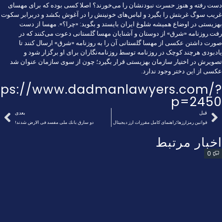
دست رفته و هنوز حسرت نبودنشان را می‌خورند؟ اصلا کسی بوده که برای مهسای
غریب سوگ غربتش را بگیرد و لباس‌های خونینش را در آغوش بکشد و دربرابر سکوت
بهزیستی در اوضاع همیشه شلوغ ایران بایستد و بگوید: «چرا؟». مهسا از دست
رفت.روزنامه «شرق» از دوستان و آشنایان مهسا گلستانی دعوت می‌کنند که در
صورت داشتن عکسی از مهسا گلستانی آن را به روزنامه «شرق» ارسال کنند تا
یادبودی هرچند کوچک در روزنامه توسط روزنامه‌نگاران برای او برگزار شود و
تصویرش در اختیار سازمان بهزیستی قرار بگیرد؛ چون از سوی سازمان عنوان شد
عکسی از این دختر وجود ندارد.
tps://www.dadmanlawyers.com/?
p=2450
قبل
بعدی
قوانین رمزارزها؛راهنمای کامل مقررات ارز دیجیتال
دو سارق بانك ملی مفسد فی الارض شدند!
اخبار مرتبط
0