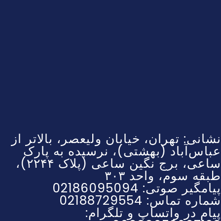
نشانی: تهران، خیابان ولیعصر، بالاتر از
عباس‌آباد (بهشتی)، نرسیده به پارک
ساعی، برج نگین ساعی (پلاک ۲۲۴۴)،
طبقه سوم، واحد ۳۰۳
پیامگیر صوتی: 02186095094
شماره تماس: 02188729554
پیام در واتساپ و تلگرام: