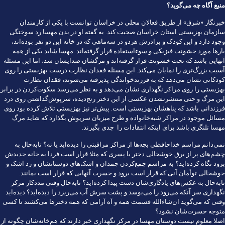
منبع آگاه چه می‌گوید؟
خبرنگار «شرق» از طریق فعالان محلی در خراسان توانست با یکی از کارمندان
سازمان بهزیستی استان خراسان صحبت کند. به گفته او در بدن مهسا رد سوختگی
وجود دارد و این کودک و برادرش هر‌دو در سه‌ماهی که در خانه این دو نفر بوده‌اند،
بارها مورد خشونت فیزیکی و سوءاستفاده قرار گرفته‌اند. مهسا شاید یکی از همه
آنهایی باشد که تحت خشونت قرار گرفته‌اند و مرگشان صدایشان شد، اما این مسئله
آسیب بزرگ‌تری را نمایان می‌کند. این مسئله فقدان نظارت درست بهزیستی را روی
کودکانی نشان می‌دهد که به فرزندخواندگی پذیرفته می‌شوند، فقدان نظارت
بهزیستی را روی مراکز نگهداری نشان می‌دهد و به نظر می‌رسد سکوت‌کردن در برابر
این مرگ و حتی منتشرنشدن عکسی از این دختر رنج‌دیده، سرپوش‌گذاشتن روی درد
فرزندانی باشد که پناهشان بهزیستی است.‌ پیش‌تر نیز بهزیستی تلاش کرده بود روی
مسائل موجود در مراکز شبه‌خانواده و طرح میزبان سرپوش بگذارد که شاید مرگ
مهسا تلنگری باشد برای اینکه انتقادات را جدی بگیرند.
نمی‌دانم مراسم خداحافظی بچه‌ها از مراکز مراقبتی را دیده‌اید یا نه؟‌ تا‌به‌حال به
چشم‌های پر از برق خوشحالی دختر یا پسری که مثلا قرار است فردا به خانه جدیدش
برود نگاه کرده‌اید؟ به مراسم جمع‌کردن چمدان و اشک‌های دوستانشان و رد اشک و
خوشحالی توأمان آنی که قرار است برود و حسرت آنهایی که قرار است بمانند.
تا‌به‌حال به عکس‌های یادگاری‌شان دست پیدا کرده‌اید؟ تا‌به‌حال وقتی مددکار مرکز
نگهداری سر آنکه می‌رود را می‌بوسد و پشت سرش آب می‌ریزد را دیده‌اید؟‌ دیده‌اید
وقتی که می‌گوید ان‌شاءالله قسمت همه و آه آرامی که همه دخترها می‌کشند تا کسی
متوجه حسرت‌شان نشود؟
اصلا معلوم نیست دوستان مهسا در مرکز نگهداری خبر دارند که هم‌خانه‌شان چگونه از