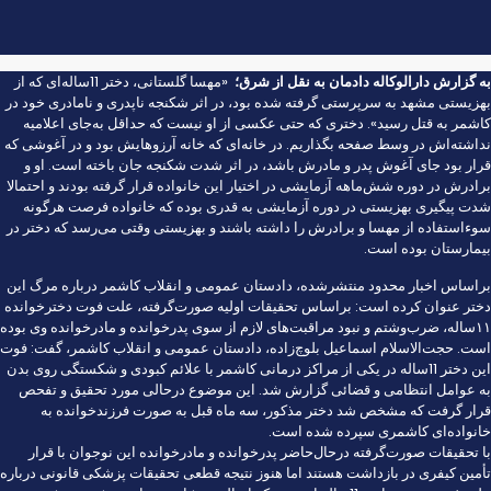
به گزارش
دارالوکاله دادمان
به نقل از
شرق
؛
«مهسا گلستانی، دختر 11ساله‌ای که از
بهزیستی مشهد به سرپرستی گرفته شده بود، در اثر شکنجه ناپدری و نامادری خود در
کاشمر به قتل رسید». دختری که حتی عکسی از او نیست که حداقل به‌جای اعلامیه
نداشته‌اش در وسط صفحه بگذاریم. در خانه‌ای که خانه آرزوهایش بود و در آغوشی که
قرار بود جای آغوش پدر و مادرش باشد، در اثر شدت شکنجه جان باخته است. او و
برادرش در دوره شش‌ماهه آزمایشی در اختیار این خانواده قرار گرفته بودند و احتمالا
شدت پیگیری بهزیستی در دوره آزمایشی به قدری بوده که خانواده فرصت هرگونه
سوءاستفاده از مهسا و برادرش را داشته باشند و بهزیستی وقتی می‌رسد که دختر در
بیمارستان بوده است.
براساس اخبار محدود منتشرشده، دادستان عمومی و انقلاب کاشمر درباره مرگ این
دختر عنوان کرده است: براساس تحقیقات اولیه صورت‌گرفته، علت فوت دخترخوانده
۱۱‌ساله‌، ضرب‌وشتم و نبود مراقبت‌های لازم از سوی پدرخوانده و مادرخوانده وی بوده
است. حجت‌الاسلام اسماعیل بلوچ‌زاده، دادستان عمومی و انقلاب کاشمر، گفت: فوت
این دختر 11‌ساله در یکی از مراکز درمانی کاشمر با علائم کبودی و شکستگی روی بدن
به عوامل انتظامی و قضائی گزارش شد. این موضوع در‌حالی مورد تحقیق و تفحص
قرار گرفت که مشخص شد دختر مذکور، سه ماه قبل به صورت فرزندخوانده به
خانواده‌ای کاشمری سپرده شده است.
با تحقیقات صورت‌گرفته درحال‌حاضر پدرخوانده و مادرخوانده این نوجوان با قرار
تأمین کیفری در بازداشت هستند اما هنوز نتیجه قطعی تحقیقات پزشکی قانونی درباره