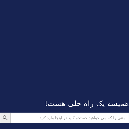
همیشه یک راه حلی هست!
دکمه جستجو
ستجو
رای: