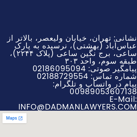
نشانی: تهران، خیابان ولیعصر، بالاتر از
عباس‌آباد (بهشتی)، نرسیده به پارک
ساعی، برج نگین ساعی (پلاک ۲۲۴۴)،
طبقه سوم، واحد ۳۰۳
پیامگیر صوتی: 02186095094
شماره تماس: 02188729554
پیام در واتساپ و تلگرام:
00989053607138
E-Mail:
INFO@DADMANLAWYERS.COM