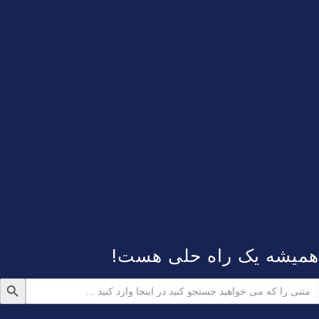
همیشه یک راه حلی هست!
دکمه جستجو
ستجو
رای: