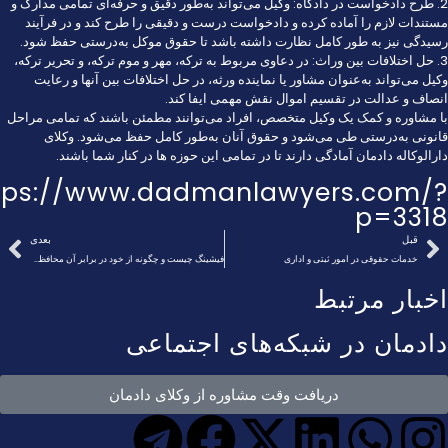
2. طرح دادخواست در دادگاه: وکیل می‌تواند به‌طور دقیق و حرفه‌ای تمامی مدارک و
مستندات لازم را آماده کرده و دادخواست درست و دقیقی را طرح کند و در فرآیند
رسیدگی نیز به طور کامل نظارت داشته باشد تا حقوق موکل به‌درستی حفظ شود.
3. حل اختلافات بین وراث: در دعاوی مربوط به ترکه، مهر و موم ترکه، و تحریر ترکه،
وکیل می‌تواند به‌عنوان مشاور یا نماینده ورثه، در حل اختلافات بین آنها و رعایت
انصاف و عدالت در تقسیم اموال نقش مهمی ایفا کند.
با مشاوره و کمک یک وکیل متخصص، افراد می‌توانند مطمئن باشند که تمامی مراحل
قانونی به‌درستی طی می‌شود و حقوق آنان به‌طور کامل حفظ می‌شود. وکلای
دارالوکاله دادمان آمادگی دارند تا در تمامی این حوزه ها در کنار شما باشند.
tps://www.dadmanlawyers.com/?
p=3318
قبل
بعدی
خدمات حقوقی در امور ثبتی و اداری
فیشینگ چیست و چگونه از خود در برابر آن محافظت کنیم؟
اخبار مرتبط
دادمان در شبکه‌های اجتماعی
دریافت وقت مشاوره از وکلای دادمان