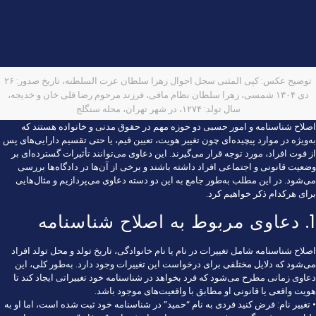
توضیح عکس: کپی المثنی سجل احوال زهرا سلطان عزت السلطنه، تاریخ صدور: ۲۶
دی ۱۳۰۴ شمسی، زهرا سلطان نظام مافی، فرزند مرحوم رضا قلی خان و خدیجه،
سال تولد: ۱۲۷۴، در شهر تهران، محله سنگلج
اصلاح شناسنامه و امور حسبی دو حوزه مهم در حقوق مدنی و خانواده هستند که
به‌ویژه در موارد پیچیده‌ای چون تغییر هویت، تعیین قیم، یا حتی تقسیم دارایی‌های پس
از فوت افراد، مورد توجه قرار می‌گیرند. این دعاوی می‌توانند تأثیرات گسترده‌ای بر
وضعیت قانونی و اجتماعی افراد داشته باشند و برخی از آن‌ها در دادگاه‌ها بررسی
می‌شود. در این مطلب به‌طور جامع به این دو دسته دعاوی می‌پردازیم و مثال‌هایی
برای هرکدام ذکر خواهیم کرد.
1. دعاوی مربوط به اصلاح شناسنامه
اصلاح شناسنامه شامل تغییرات در نام یا نام خانوادگی، تاریخ تولد و محل تولد افراد
می‌شود که دلایل مختلفی برای درخواست این تغییرات وجود دارد. به‌طور کلی، این
دعاوی زمانی مطرح می‌شود که فرد بخواهد در شناسنامه خود تغییراتی ایجاد کند تا
هویت واقعی یا قانونی او مطابق با واقعیت‌های موجود باشد.
• تغییر نام: فرض کنید فردی به نام “حمید” در شناسنامه خود ثبت شده است، اما او به