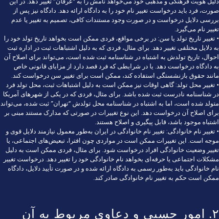
دلیل هویت فرهنگی و مذهبی خود می‌خواهد نامش را به “عرفان” تغییر دهد. در این
صورت، فرد باید درخواست تغییر نام خود را به دادگاه ارائه دهد. دادگاه نیز پس از
بررسی دلایل درخواست و در صورت وجود مستندات کافی، تصمیم به تغییر یا عدم
تغییر نام می‌گیرد.
• تغییر تاریخ تولد یا سن: در برخی مواقع، فردی ممکن است بخواهد تاریخ تولد خود را
به دلایل مختلفی تغییر دهد. برای مثال، فردی که به دلیل اشتباهات ثبت در اداره ثبت
احوال، تاریخ تولدش به اشتباه در شناسنامه ثبت شده است، می‌تواند برای اصلاح آن
به دادگاه درخواست دهد. یا در شرایطی که فرد قصد دارد از مزایای قانونی خاص
مانند حقوق بازنشستگی استفاده کند، ممکن است برای تغییر سن درخواست کند.
• تغییر محل تولد: گاهی اوقات نیز ممکن است به دلیل اشتباهات ثبت، محل تولد فرد
در شناسنامه نادرست ثبت شده باشد. برای مثال، فردی که در یکی از شهرهای آمریکا
متولد شده است، اما به اشتباه در شناسنامه محل تولدش “تهران” ثبت شده، می‌تواند
برای اصلاح آن درخواست دهد. این نوع تغییرات در صورتی که مدارک مستند مبنی بر
اشتباه موجود باشد، قابل پیگیری و اصلاح هستند.
• تغییر نام خانوادگی: تغییر نام خانوادگی در ایران به‌طور معمول نیازمند دلایل قوی و
موجه است. این تغییرات ممکن است در مواردی چون افترا، تبعیض‌های اجتماعی، یا
تغییر وضعیت خانوادگی افراد درخواست شود. برای مثال، فردی ممکن است به دلیل
مشکلات اجتماعی یا حرفه‌ای بخواهد نام خانوادگی خود را تغییر دهد. درخواست تغییر
نام خانوادگی باید به‌طور رسمی به دادگاه ارائه شده و در صورت تأیید دلایل، دادگاه
ممکن است حکم به تغییر نام خانوادگی صادر کند.
۲. امور حسبی و دعاوی مربوط به آن