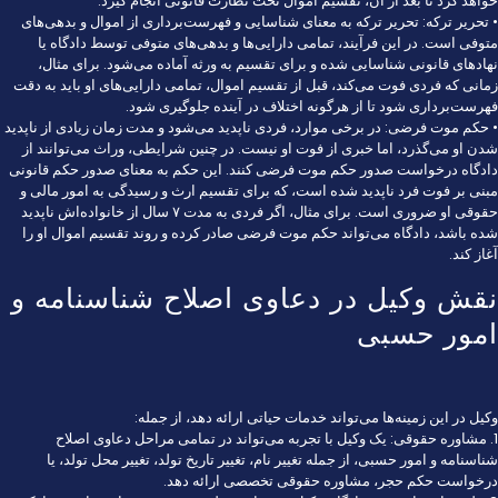
خواهد کرد تا بعد از آن، تقسیم اموال تحت نظارت قانونی انجام گیرد.
• تحریر ترکه: تحریر ترکه به معنای شناسایی و فهرست‌برداری از اموال و بدهی‌های
متوفی است. در این فرآیند، تمامی دارایی‌ها و بدهی‌های متوفی توسط دادگاه یا
نهادهای قانونی شناسایی شده و برای تقسیم به ورثه آماده می‌شود. برای مثال،
زمانی که فردی فوت می‌کند، قبل از تقسیم اموال، تمامی دارایی‌های او باید به دقت
فهرست‌برداری شود تا از هرگونه اختلاف در آینده جلوگیری شود.
• حکم موت فرضی: در برخی موارد، فردی ناپدید می‌شود و مدت زمان زیادی از ناپدید
شدن او می‌گذرد، اما خبری از فوت او نیست. در چنین شرایطی، وراث می‌توانند از
دادگاه درخواست صدور حکم موت فرضی کنند. این حکم به معنای صدور حکم قانونی
مبنی بر فوت فرد ناپدید شده است، که برای تقسیم ارث و رسیدگی به امور مالی و
حقوقی او ضروری است. برای مثال، اگر فردی به مدت ۷ سال از خانواده‌اش ناپدید
شده باشد، دادگاه می‌تواند حکم موت فرضی صادر کرده و روند تقسیم اموال او را
آغاز کند.
نقش وکیل در دعاوی اصلاح شناسنامه و
امور حسبی
وکیل در این زمینه‌ها می‌تواند خدمات حیاتی ارائه دهد، از جمله:
1. مشاوره حقوقی: یک وکیل با تجربه می‌تواند در تمامی مراحل دعاوی اصلاح
شناسنامه و امور حسبی، از جمله تغییر نام، تغییر تاریخ تولد، تغییر محل تولد، یا
درخواست حکم حجر، مشاوره حقوقی تخصصی ارائه دهد.