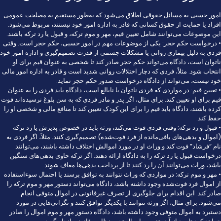
امور حسبی به مسائل حقوقی اطلاق می‌شود که به‌طور مستقیم به مصلحت عمومی
افراد یا حمایت از حقوق کسانی که قادر به اداره امور خود نیستند، مربوط می‌شود.
این موضوعات می‌توانند شامل تعیین قیم، مهر و موم ترکه، و قبول یا رد ترکه باشند.
• درخواست حکم حجر: یکی از موضوعات مهم در امور حسبی، حکم حجر است. وقتی
فردی به دلیل بیماری روانی یا مشکلات جسمی از قدرت تصمیم‌گیری و اداره امور خود
ناتوان است، دادگاه می‌تواند حکم حجر صادر کند تا شخصی به عنوان قیم برای او
انتخاب شود. مثلاً، فردی که دچار اختلالات روانی شدید است و قادر به اداره امور مالی
خود نیست، می‌تواند از دادگاه درخواست صدور حکم حجر نماید.
• تعیین قیم: در مواردی که فردی ناتوان یا نابالغ است، دادگاه باید فردی را به عنوان
قیم برای او تعیین کند. برای مثال، اگر پدر و مادر فردی که به سن بلوغ نرسیده‌اند فوت
کرده باشند، دادگاه باید قیم را برای این کودک تعیین کند تا منافع مالی و شخصی او را
حفظ کند.
• قبول و رد ترکه: وقتی فردی فوت می‌کند، ورثه باید در خصوص پذیرش یا رد ترکه
(اموال و بدهی‌های باقی‌مانده از فرد فوت‌شده) تصمیم‌گیری کنند. مثلاً، اگر فردی به
نام “فرشاد” فوت کند و وراث او در مورد اموالش اختلاف داشته باشند، می‌توانند
درخواست قبول یا رد ترکه را به دادگاه ارائه دهند. اگر ترکه حاوی بدهی‌های سنگین
باشد، وراث می‌توانند آن را رد کنند تا از پرداخت بدهی‌ها معاف شوند.
• مهر و موم ترکه: در مواردی که وراث نتوانند به توافق برسند یا احتمال سوءاستفاده
از اموال فرد فوت‌شده وجود داشته باشد، دادگاه می‌تواند دستور مهر و موم ترکه را
صادر کند. این اقدام برای جلوگیری از تصرف غیرقانونی در اموال متوفی انجام
می‌شود. برای مثال، اگر ورثه نتوانند با یکدیگر توافق کنند و نگرانی‌هایی در مورد
دستبرد به اموال متوفی وجود داشته باشد، دادگاه دستور مهر و موم اموال را صادر