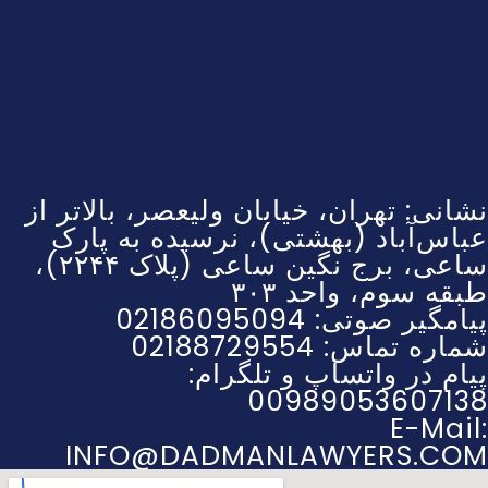
نشانی: تهران، خیابان ولیعصر، بالاتر از
عباس‌آباد (بهشتی)، نرسیده به پارک
ساعی، برج نگین ساعی (پلاک ۲۲۴۴)،
طبقه سوم، واحد ۳۰۳
پیامگیر صوتی: 02186095094
شماره تماس: 02188729554
پیام در واتساپ و تلگرام:
00989053607138
E-Mail:
INFO@DADMANLAWYERS.COM