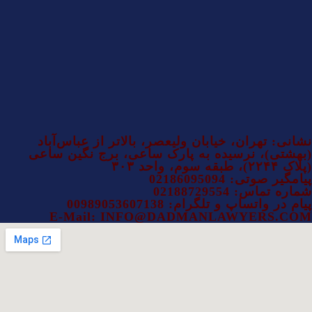
نشانی: تهران، خیابان ولیعصر، بالاتر از عباس‌آباد
(بهشتی)، نرسیده به پارک ساعی، برج نگین ساعی
(پلاک ۲۲۴۴)، طبقه سوم، واحد ۳۰۳
پیامگیر صوتی: 02186095094
شماره تماس: 02188729554
پیام در واتساپ و تلگرام: 00989053607138
E-Mail: INFO@DADMANLAWYERS.COM