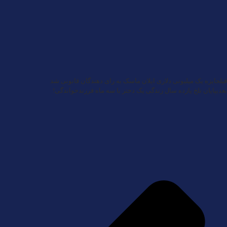
قبل
جایزه یک میلیونی دلاری ایلان ماسک به رای دهندگان قانونی شد
بعدی
پایان تلخ یازده سال زندگی یک دختر با سه ماه فرزندخواندگی!