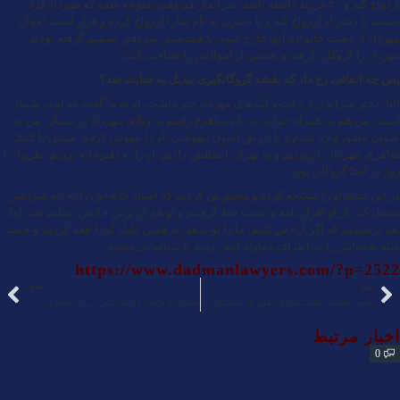
ازدواج کند و ۲۰ فرزند داشته باشد. سرایدار هم وقتی متوجه شده که مهرداد قرار
نیست با دختر او ازدواج کند و با دختری به نام سارا ازدواج کرده و قرار است اموال
مهرداد از دست خانواده آنها خارج شود، با همدستی سردفتر تصمیم گرفته بودند
مهرداد را گروگان گرفته و بخشی از اموالش را تصاحب کنند.
پس چه اتفاقی رخ داد که نقشه گروگانگیری تبدیل به جنایت شد؟
النا، دختر سرایدار از رفت و آمدهای مهرداد خبر داشت. او به ما گفت که او در شمال
است. من هم به همراه جوانی به نام شاهرخ رفتیم به ویلای مهرداد در شمال. من به
عنوان مامور وارد شدم و با تزریق آمپول بیهوشی، او را بیهوش کردم. سپس با کمک
شاهرخ، مهرداد را ربودیم و به تهران انتقالش دادیم. او را به دفترخانه بردیم. تقریبا ۱۰
روز در آنجا گروگان بود.
در این مدت او را شکنجه کرده و مجبورش کردیم که اسناد خانه‌اش را به نام سردفتر
منتقل کند. از او اقرار نامه و دست خط گرفتیم و او هم از ترس جانش تسلیم شد. اما
بعد ترسیدیم که اگر آزادش کنیم، ما را لو بدهد. به همین دلیل او را خفه کردیم و جسد
مثله شده‌اش را در اطراف دماوند آتش زدیم تا شناسایی نشود.
https://www.dadmanlawyers.com/?p=2522
قبل
بعدی
نحوه محاسبه متناسب‌سازی حقوق بازنشستگان و ایرادات آن
هشدار یک فرمانده ارشد پلیس درباره بیحجابی زنان در خودرو
اخبار مرتبط
0