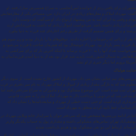
ماموران برای یافتن ردی از خواننده لس‌آنجلسی به سراغ همسرش سارا رفتند. او
گفت: مهرداد املاک و مغازه‌های زیادی در ایران دارد. من، مستاجر یکی از مغازه‌هایش
بودم و وقتی به ایران آمد به من پیشنهاد ازدواج داد. او می‌گفت که دوست دارد
فرزندان زیادی داشته باشد. می‌خواست اموال زیادی که داشت به فرزندانش ارث
برسند و برای همین تصمیم گرفت از طریق رحم اجاره‌ای چند فرزند به دنیا بیاورد.
۲ نفر از زنانی که رحم‌شان را اجاره دادند، ‌ دوقلوهای ما را باردار بودند و زن سوم هم
یک فرزند پسر باردار بود. مهرداد خوشحال بود که همزمان صاحب ۵ فرزند می‌شود و
می‌خواست تعداد آنها را به ۲۰ فرزند برساند تا اینکه آخرین بار که برای سرکشی به
ویلاهایش به شمال کشور رفت، ناپدید شد. قرار بود بعد از به دنیا آمدن فرزندانمان به
آمریکا برویم اما دیگر خبری از او نشد.
جنایت هولناک
بررسی‌های تیم جنایی نشان می داد، مهرداد از کشور خارج نشده است. از سوی دیگر
معلوم شد که به تازگی مقدار زیادی از اموال و املاک مهرداد به نام سر دفتری در غرب
تهران ثبت شده است. این موضوع مشکوک بود و ماموران به سراغ سردفتر رفتند اما
او مدعی شد که در دوبی با پرداخت دلار به مهرداد، املاک وی را به صورت قانونی
خریداری کرده است. او حتی دست خطی از مهرداد و مبایعه‌نامه‌ها را نشان داد که
کارشناسان خط تایید کردند متعلق به مهرداد است.
اما در ادامه بررسی‌ها مشخص شد که سردفتر جوان با سرایدار خانه ویلایی مهرداد در
یوسف‌آباد تهران تماس‌های مشکوکی داشته و مقداری پول به حساب یکدیگر واریز
کرده‌اند. ارتباط این دو نفر، مشکوک بود و هردو بازداشت شدند.
آنها وقتی با مدارک و شواهد پلیسی مواجه شدند به قتل خواننده لس‌آنجلسی اعتراف