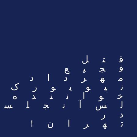
قتل
فجیع
مهرداد
نیویورک،
خواننده
لس‌آنجلس
در
تهران!