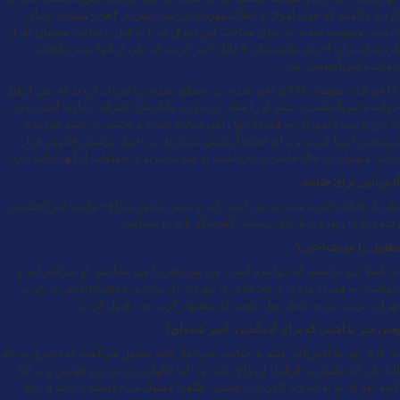
کردند و گفتند که چون اموال و املاک مهرداد ارزشی بیش از ۴هزار میلیارد تومان
داشت، وسوسه شدند که برای تصاحب این اموال او را به قتل برسانند. متهمان اقرار
کردند که برای اجرای نقشه‌شان ۲ قاتل اجیر کردند که یکی از آنها مدیر تبلیغات
خواننده لس‌آنجلسی بود.
با اعترافات متهمان قاتلان اجیر شده نیز دستگیر شدند و اعتراف کردند که پس از قتل
خواننده لس‌آنجلسی، جسد او را مثله کرده و در بیابان‌های اطراف دماوند آتش زدند.
به این ترتیب ماموران به همراه آنها راهی دماوند شدند و بخشی از جسد خواننده
ثروتمند را پیدا کردند و برای انجام آزمایش دی‌ان‌ای در اختیار پزشکی قانونی قرار
دادند. متهمان در حال حاضر در بازداشت به سر می‌برند و تحقیقات از آنها ادامه دارد.
آدم‌ربایی برای جنایت
یکی از قاتلان اجیره شده مدعی است که در نقش مامور سراغ خواننده لس‌آنجلسی
رفته و او را ربوده تا به قتل برساند. گفت‌وگو با او را بخوانید.
مقتول را می‌شناختی؟
نه. اصلا خبر نداشتم که خواننده است. من سر دفتر را می شناختم. او سراغم آمد و
خواست به همراه مردی به نام شاهرخ، مهرداد را ربوده و به دفترخانه‌اش در غرب
تهران ببریم. من به خاطر پول خوبی که پیشنهاد کرده بود، قبول کردم.
یعنی خبر نداشتی که برای آدمکشی، اجیر شده‌ای؟
نه. قرار بود ما آدم‌ربایی کنیم نه جنایت. سرایدار خانه مقتول می‌گفت که دختری به نام
النا دارد که مقتول به او قول ازدواج داده بود. اما ناگهان زده بود زیر قولش و به النا
گفته بود که تو به اندازه کافی زیبا نیستی. ظاهرا مقتول می‌خواسته با دختری زیبا