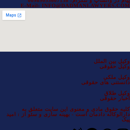
پیام در واتساپ و تلگرام: 00989053607138
E-Mail: INFO@DADMANLAWYERS.COM
وکیل بین الملل
وکیل حقوقی
وکیل ملکی
دانستنی های حقوقی
وکیل طلاق
اخبار حقوقی
کلیه حقوق مادی و معنوی این سایت متعلق به
دارالوکاله دادمان است - بهینه سازی و سئو از : امید
پیک