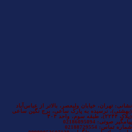
نشانی: تهران، خیابان ولیعصر، بالاتر از عباس‌آباد
(بهشتی)، نرسیده به پارک ساعی، برج نگین ساعی
(پلاک ۲۲۴۴)، طبقه سوم، واحد ۳۰۳
پیامگیر صوتی: 02186095094
شماره تماس: 02188729554