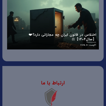
اختلاس در قانون ایران چه مجازاتی دارد؟❤️
فک 
【سال1404】⚖️
آگوست 20, 2025
آوریل 28, 5
ارتباط با ما