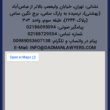
نشانی: تهران، خیابان ولیعصر، بالاتر از عباس‌آباد
(بهشتی)، نرسیده به پارک ساعی، برج نگین ساعی
(پلاک ۲۲۴۴)، طبقه سوم، واحد ۳۰۳
پیامگیر صوتی: 02186095094
شماره تماس: 02188729554
پیام در واتساپ و تلگرام: 00989053607138
E-Mail: INFO@DADMANLAWYERS.COM