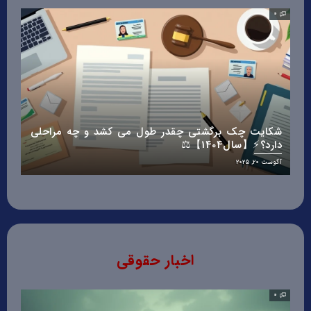
0
0
شکایت چک برگشتی چقدر طول می کشد و چه مراحلی
چگو
دارد؟⚡【سال1404】⚖️
قانو
آگوست 20, 2025
آگوست 20
اخبار حقوقی
0
0