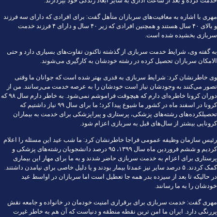
خدمت کرده و بعد از ساعت اداری به سایر ابعاد زندگی خود بپردازند.
مهری با اشاره به معافیت‌های سربازان متأهل گفت: برای افرادی که دارای سه فرزند
و بالای ۴۰ سال هستند و همچنین افرادی که زیر ۴۰ سال و دارای ۴ فرزند خدمت
سربازی بخشیده شده است.
به گفته وی، شرایط خدمت سربازی از گذشته تاکنون تفاوت‌های بسیاری دارد و حتی
الامکان سربازان تحصیل کرده در رشته خودشان به کارگیری می‌شوند.
وی خاطرنشان کرد: شرایط سربازی به قدری بهتر شده است که جوانان ما وقتی
تصور می‌کنند به وجودشان نیاز است خودشان را به عرصه خدمت می‌رسانند. من از
دوران کرونا خاطره‌ای دارم که هیچوقت فراموشم نمی‌شود. به خاطر دارم سال ۹۸ که
کرونا در اسفند ماه در کشور ما شیوع پیدا کرد؛ ما برای سال ۹۹ نیاز داشتیم که
تحصیلکرده‌های رشته‌های پزشکی، پرستاری و پیراپزشکی برای خدمت به بیماران
کرونایی بیشتر از سال‌های قبل به سربازی اعزام شود.
رئیس سازمان وظیفه عمومی فراجا خاطرنشان کرد: ما شب عید این مسئله را اعلام
کردیم و ششم فروردین ماه سال ۱۳۹۹، ۹۵ درصد دانشجویان رشته‌های پزشکی و
پرستاری برای اعزام به خدمت سربازی حاضر شدند و به ما برای مهار این بیماری
کمک کردند. ۵ درصد سایر نیز عمدتا بیمار بودند و یا دلیل خاصی برای نیامدن داشتند.
در حالیکه تا بعد از سیزده بدر همه جا تعطیل است اما سربازان در اواسط عید
خودشان را به ما رسانند.
مهری گفت: خدمت سربازی برای برقراری امنیت خودمان در خانواده و جامعه نقش
پررنگی دارد. ایران ما امن ترین نقطه منطقه و دنیاست که آن هم به خاطر غیرت