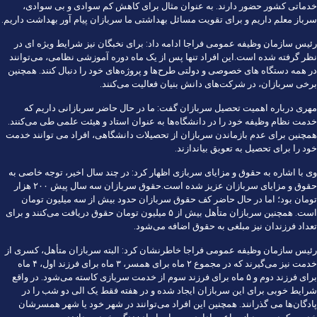
خدماتی کشور حضور دارند. به عنوان مثال برای کاهش کم سوادی و بی سوادی،
سرباز معلم داریم و برای تقویت مسائل بهداشتی ما سربازان پیام آور بهداشت داریم.
رئیس سازمان وظیفه عمومی فراجا ادامه داد: برای نخبگان نیز شرایط ویژه ای در
نظر گرفته شده است.این افراد تنها پس از یک ماه دوره آموزشی نظامی، می‌توانند
در همه دستگاه های خصوصی و دولتی طرح‌ها و پروژه‌های خود را دنبال کنند. همچنین
برخی سربازان، در شرکت‌های دانش بنیان فعالیت می‌کنند.
مهری درباره اهمیت تحصیل سربازان گفت: ما در حال حاضر سربازانی داریم که
خدمت نظام وظیفه خود را در دانشگاه‌ها به عنوان استاد و هیئت علمی طی می‌کنند.
همچنین برای عدم بازماندن سربازان از تحصیلات دانشگاهی، افراد می توانند خدمت
خود را برای تحصیل به تعویق بیاندازند.
وی با اشاره به حقوق و مزایای سربازی اظهار کرد: در چند سال اخیر، توجه خاصی به
حقوق و مزایای سربازان عزیز شده است.حقوق سربازان سه سال پیش ۲۰۰ هزار
تومان بود؛ اما در حال حاضر کف حقوق سربازان حدود بیش از سه میلیون تومان
است. همچنین سربازان متأهل بیش از ۵ میلیون تومان حقوق دریافت می‌کنند و برای
تعداد فرزندان نیز مبلغی به حقوق اضافه می‌شود.
رئیس سازمان وظیفه عمومی فراجا خاطرنشان کرد: البته سربازان متأهل، کسری از
خدمت نیز می‌گیرند که در مجموع ۲ ماه برای همسر، ۳ ماه برای فرزند اول، ۴ ماه
برای فرزند دوم و ۵ ماه برای فرزند سوم از خدمت سربازی کاسته می‌شود. در واقع
شرایط خوبی برای این سربازان ایجاد شده و در هفته فقط یک الی دو شب را در
پادگان‌ها می گذرانند. همچنین این افراد می‌توانند در شهر خود یا شهر همسرشان