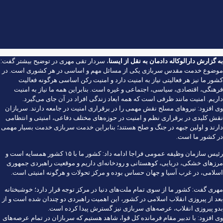
به گزارش
دارالوکاله دادمان
به نقل از
ایسنا
، سردار تقی مهری در توضیح بیشتر گفت:
موضوع خدمت مقدس سربازی یکی از مسائل مهم و اساسی در هر کشوری است. در
کشور ما نیز هر فعالیتی نیاز به امنیت دارد و امنیت رکن اساسی هرگونه فعالیت
فرهنگی، اقتصادی، سیاسی، اجتماعی و غیره است. بنابراین همه ما نیاز به امنیت
داریم. امنیت مانند ظرفی است که همه ابعاد زندگی افراد در آن جای می‌گیرد.
وی افزود: نیروهای مسلح نقش مهمی را در برقراری امنیت در جامعه دارند. سربازان
نقش کلیدی در برقراری نظم و امنیت در حوزه‌های مختلف دفاعی، امنیتی و انتظامی
دارند و اولین جبهه در جنگ و صلح هستند؛ بنابراین خدمت سربازی خدمت بسیار مهمی
در کشور ما است.
رئیس سازمان وظیفه عمومی فراجا ادامه داد: کشور ما با ۱۵ کشور همسایه است و
مرزهای خشکی، دریایی، کوهستانی و رودخانه‌ای داریم و موقعیت راهبردی جمهوری
اسلامی، در غرب آسیا و جهان حساس بوده و مرکز تحولات و هرگونه امنیتی است.
مهری گفت: کشور ما از سوی تمام ملت‌های دنیا در مرکز توجه قرار دارد؛ خوشبختانه
بعد از پیروزی انقلاب اسلامی در کشور، این اهمیت راهبردی دو چندان شده است و از
بدو پیروزی انقلاب، عرصه‌های سربازی نیز گسترش پیدا کرده است.
وی افزود: با تدبیر مقام فرمانده کل قوا، شاهد هستیم که سربازان در تمام عرصه‌های