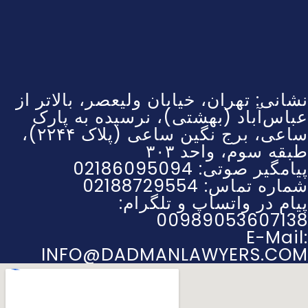
نشانی: تهران، خیابان ولیعصر، بالاتر از
عباس‌آباد (بهشتی)، نرسیده به پارک
ساعی، برج نگین ساعی (پلاک ۲۲۴۴)،
طبقه سوم، واحد ۳۰۳
پیامگیر صوتی: 02186095094
شماره تماس: 02188729554
پیام در واتساپ و تلگرام:
00989053607138
E-Mail:
INFO@DADMANLAWYERS.COM