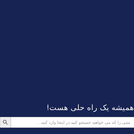
همیشه یک راه حلی هست!
دکمه جستجو
ستجو
رای: