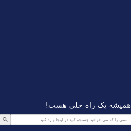
همیشه یک راه حلی هست!
دکمه جستجو
ستجو
رای: