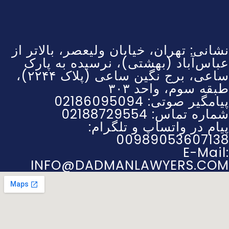
نشانی: تهران، خیابان ولیعصر، بالاتر از
عباس‌آباد (بهشتی)، نرسیده به پارک
ساعی، برج نگین ساعی (پلاک ۲۲۴۴)،
طبقه سوم، واحد ۳۰۳
پیامگیر صوتی: 02186095094
شماره تماس: 02188729554
پیام در واتساپ و تلگرام:
00989053607138
E-Mail:
INFO@DADMANLAWYERS.COM