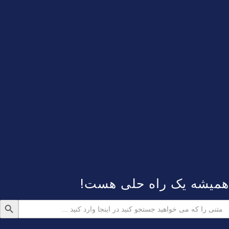
همیشه یک راه حلی هست!
دکمه جستجو
ستجو
رای: