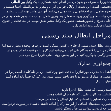
کشور را به سرعت و بدون دردسر انجام دهید، همکاری با یک
وکیل بین المللی
تخصصی است. این دست از وکلا با قوانین ایران و مقررات بین‌المللی آشنا هستند و
نحوه تعامل با مراجع قانونی را به خوبی می‌دانند. آنها می‌توانند تهیه اسناد، تنظیم
درخواست‌ها و پیگیری پرونده شما را به بهترین شکل انجام دهند. بدون شک، وقتی در
جایی خارج از کشور هستید، حضور یک وکیل معتبر نقش مهمی در محافظت از حقوق
شما و چابکی روند اداری دارد.
مراحل ابطال سند رسمی
روند ابطال سند رسمی از خارج از کشور ممکن است در ظاهر پیچیده بنظر برسد اما
اگر مراحل را گام به گام طی کنید، می‌توانید این کار را با موفقیت انجام دهید و از
سردرگمی جلوگیری کنید. در این بخش، روند اصلی کار را شرح می‌دهیم.
جمع‌آوری مدارک
ابتدا باید مدارک موردنیاز را به دقت جمع‌آوری کنید. این مرحله کلیدی است زیرا هر
نقصی در مدارک می‌تواند باعث تاخیر بیشتر شود. مدارکی که حتماً باید آماده کنید
عبارت‌اند از:
سند رسمی که قصد ابطال آن را دارید
شناسنامه، کارت ملی یا گذرنامه برای اثبات هویت
مدارک قضایی یا اسنادی که دلیل ابطال را مشخص می‌کنند
همواره نسخه‌های اضافی از این مدارک را آماده داشته باشید تا در صورت درخواست
مراجع قانونی، بتوانید سریعاً پاسخگو باشید.