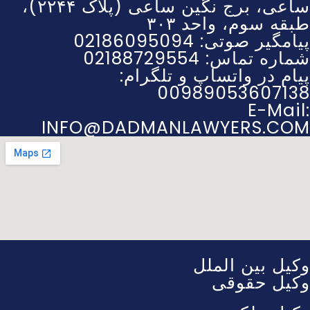
ساعی، برج نگین ساعی (پلاک ۲۲۴۴)،
طبقه سوم، واحد ۳۰۳
پیامگیر صوتی: 02186095094
شماره تماس: 02188729554
پیام در واتساپ و تلگرام:
00989053607138
E-Mail:
INFO@DADMANLAWYERS.COM
وکیل بین الملل
وکیل حقوقی