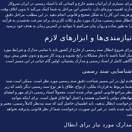
برای بسیاری از ایرانیان مقیم خارج و کسانی که با اسناد رسمی در ایران سروکار
دارند اهمیت ویژه‌ای دارد. دانستن این مراحل به شما کمک می‌کند تا بدون اتلاف وقت
و هزینه، این کار را به شکل صحیح و قانونی انجام دهید. در این مطلب، مراحل دقیق
ابطال سند رسمی، مدارک مورد نیاز و نکات کاربردی برای سرعت بخشیدن به فرآیند
را به طور ساده و روان بیان می‌کنیم تا بتوانید در کمترین زمان به هدف خود برسید.
نیازمندی‌ها و ابزارهای لازم
برای شروع ابطال سند رسمی از خارج از کشور باید با تمامی مدارک و شرایط مورد
نیاز آشنا باشید تا دچار مشکلات رایج نشوید و روند کار سریع و بدون نقص پیش برود.
آگاهی کامل از اسناد رسمی و مدارک پشتیبان، اولین گام حیاتی در این مسیر است.
شناسایی سند رسمی
قدم اول در این مسیر شناخت دقیق سند رسمی مورد نظر است. ممکن است سند
شما مربوط به قرارداد ملکی، ازدواج، طلاق یا هر نوع سند رسمی دیگر باشد که زیر
نظر مراجع قانونی کشور صادر شده است. معمولاً اسناد رسمی دارای مهر و امضای
نهادهای دولتی یا قضایی هستند و اعتبار آنها قابل قبول است. برای اینکه بتوانید
درخواست ابطال بدهید، باید اطمینان حاصل کنید که سند مدنظر کاملاً رسمی، معتبر و
تأیید شده باشد. در غیر این صورت، درخواست شما از نظر قانونی پذیرفته نخواهد
شد.
مدارک مورد نیاز برای ابطال