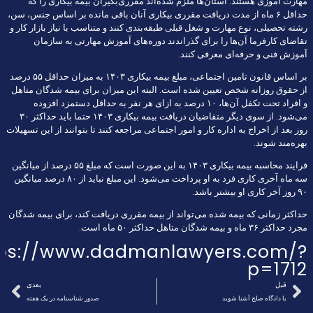
مهارت آموزی هستند. استان‌ها ملزم شده‌اند مقرری‌بگیران بیمه بیکاری را که
حداقل ۶ ماه از مدت دریافت مقرری بیکاری آنان باقی مانده بر اساس جنس، سن،
رشته تحصیلی، نوع مهارت و شغل قبلی طبقه‌بندی کنند و متناسب با نیاز بازار کار و
تقاضای کارفرما آن‌ها را برای گذراندند دوره‌های آموزش مهارتی به سازمان
آموزش فنی و حرفه‌ای معرفی کنند.
بر اساس قانون تامین اجتماعی، مبلغ بیمه بیکاری ۱۴۰۳ به میزان حداقل ۵۵ درصد
از حقوق روزانه شخص تعیین شده است. البته این میزان برای بیمه شدگان متاهل
و افراد تحت تکفل آن‌ها، ۱۰ درصد به ازای هر نفر به حداقل دستمزد افزوده
می‌شود. از سوی دیگر متقاضیان دریافت بیمه بیکاری ۱۴۰۳ حتما باید حداکثر ۳۰
روز بعد از اخراج به اداره کار و امور اجتماعی مراجعه کنند تا بتوانند از این تسهیلات
بهره‌مند شوند.
فرایند محاسبه بیمه بیکاری ۱۴۰۳ به این صورت است که مبلغ ۵۵ درصد از میانگین
سه ماه آخری کاری فرد به او پرداخت می‌شود. این مبلغ نباید از ۸۰ درصد میانگین
۹۰ روز آخر کاری او بیشتر باشد.
حداکثر زمانی که بیمه شده می‌تواند از بیمه مقرری دریافت کند، برای بیمه شدگان
مجرد حداکثر ۳۶ ماه و بیمه شدگان متاهل حداکثر ۵۰ ماه است.
tps://www.dadmanlawyers.com/?
p=1712
قبل
بعدی
با دادگاه صلح آشنا شوید
صدور شناسنامه در یک هفته