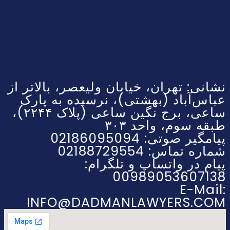
نشانی: تهران، خیابان ولیعصر، بالاتر از
عباس‌آباد (بهشتی)، نرسیده به پارک
ساعی، برج نگین ساعی (پلاک ۲۲۴۴)،
طبقه سوم، واحد ۳۰۳
پیامگیر صوتی: 02186095094
شماره تماس: 02188729554
پیام در واتساپ و تلگرام:
00989053607138
E-Mail:
INFO@DADMANLAWYERS.COM