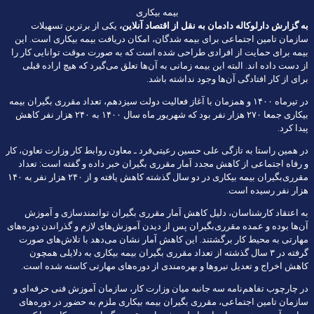
بیمه بیکاری
به گزارش
دارلوکاله دادمان
به نقل از
اقتصاد آنلاین
،
یکی از برترین تسهیلات
سازمان تامین اجتماعی برای بیمه شدگان، امکان دریافت بیمه بیکاری است. این
بیمه برای حمایت از افرادی طراحی شده است که به صورت موقت توانایی کار را
از دست داده اند. البته این بیمه زمانی به آن‌ها تعلق می‌گیرد که هیچ اراده قبلی
برای از کار افتادگی آن‌ها وجود نداشته باشد.
در تیرماه ۱۴۰۰ و همزمان با آغاز فعالیت دولت سیزدهم، تعداد مقرری بگیران بیمه
بیکاری جمعا ۲۷۰ هزار نفر بود که شهریور ماه سال ۱۴۰۰ به ۲۴۰ هزار نفر کاهش
پیدا کرد.
در همین راستا به تازگی علی حسین رعیتی‌فرد ـ معاون روابط کار وزارت تعاون، کار
و رفاه اجتماعی از کاهش مجدد آمار مقرری بگیران خبر داده و گفته است: تعداد
مقرری‌بگیران بیمه بیکاری در دو سال گذشته کاهش یافته و از ۲۴۰ هزار نفر به ۱۴۰
هزار نفر رسیده است.
به اعتقاد کارشناسان، دلیل کاهش آمار مقرری بگیران توانمندسازی و آموزش
آن‌ها بوده و عمده مقرری‌بگیران پس از دیدن آموزش‌های لازم و گذراندن دوره‌های
مهارتی به محیط کار برگشتند. این کاهش آمار نشان می‌دهد با تلاش‌های صورت
گرفته در ۳ سال گذشته از تعداد مقرری بگیران بیمه بیکاری به دلایلی همچون
کاهش اخراج و تعدیل نیرو‌ها و بهره‌مندی از دوره‌های مهارتی کاسته شده است.
در چارچوب تفاهم‌نامه سه جانبه میان وزارت کار، سازمان آموزش فنی حرفه‌ای و
سازمان تامین اجتماعی، مقرری بگیران بیمه بیکاری ملزم به حضور در دوره‌های