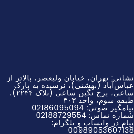
نشانی: تهران، خیابان ولیعصر، بالاتر از
عباس‌آباد (بهشتی)، نرسیده به پارک
ساعی، برج نگین ساعی (پلاک ۲۲۴۴)،
طبقه سوم، واحد ۳۰۳
پیامگیر صوتی: 02186095094
شماره تماس: 02188729554
پیام در واتساپ و تلگرام:
00989053607138