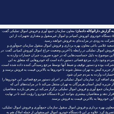
به گزارش
دارالوکاله دادمان؛
معاون سازمان جمع آوری و فروش اموال تملیکی گفت:
۵ دستگاه خودروی کوروش کمپانی و اموال غیرمنقول و مقداری تجهیزات از این
شرکت به زودی در مزایده‌ای به فروش خواهند رسید.
سعید غلامی باغی معاون بهره برداری و فروش اموال منقول سازمان جمع‌آوری و
فروش اموال تملیکی در رابطه با آخرین وضعیت حراج اموال کوروش کمپانی گفت: در
این موضوع به دلیل حساسیت‌هایی که در حوزه ضرورت جبران خسارات وارده به
مردم وجود دارد، مرجع قضائی دستور داده است که خودرو‌هایی که متعلق به این
شرکت بوده و دستور توقیف و ضبط آنها توسط مرجع رسیدگی کننده داده شده است،
از جزیره کیش به تهران منتقل شوند تا خودرو‌ها به بالاترین قیمت به فروش برسند و
خسارات وارده به مردم جبران شود.
وی اضافه کرد: سازمان اموال تملیکی در اجرای دستور مرجع قضائی، این خودرو‌ها را
از جزیره کیش استان هرمزگان به تهران منتقل می‌کند تا در مزایده‌های آتی که
سازمان جمع آوری و فروش اموال تملیکی برگزار می‌کند در معرض بازدید متقاضیان
قرار دهد و متقاضیان بیشتری بتوانند این ۵ دستگاه خودرو را رؤیت کنند تا در نهایت
این خودرو‌ها به بالاترین قیمت به فروش برسند.
معاون بهره برداری و فروش اموال منقول سازمان جمع‌آوری و فروش اموال تملیکی،
تصریح کرد: علاوه بر این ۵ دستگاه خودرو، اموال غیرمنقولی از جمله املاک هم به