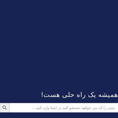
همیشه یک راه حلی هست!
دکمه جستجو
ستجو
رای: