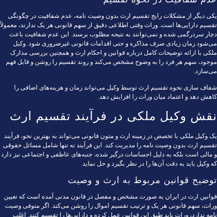
یکی دیگر از مشکلات رایج تقسیم ارث بدون وصیت نامه، عدم شفافیت در چگونگی
تقسیم دارایی‌ها است. وراث وقتی اطلاعی دقیق از سهم قانونی هر یک ندارند، معمولاً
دچار سردرگمی شده و نمی‌توانند به نتیجه مطلوب برسند. این عدم شفافیت باعث
می‌شود زمان زیادی صرف مذاکره و حتی اقدامات قانونی غیرضروری شود. وکیل
ملکی با ارائه توضیحات کامل درباره قوانین و احکام ارث و همچنین بررسی مدارک
موجود، سهم هر فرد را به وضوح مشخص می‌کند و روند تقسیم را روشن و قابل فهم
می‌سازد.
شفاف سازی نحوه تقسیم ارث توسط وکیل می‌تواند زمان و هزینه‌های اضافی را
کاهش دهد و اعتماد میان وراث را افزایش دهد.
نقش وکیل ملکی در فرآیند تقسیم ارث
یک وکیل ملکی با تخصص در زمینه ارث و متون قانونی می‌تواند به بهترین نحو، فرآیند
تقسیم ارث بدون وصیت نامه را مدیریت کند. این فرآیند نه تنها شامل مسائل حقوقی
و مالی است بلکه به دلیل احساسات درگیر شده، جنبه‌های عاطفی و اجتماعی نیز دارد
که وکیل باید به دقت آن‌ها را در نظر بگیرد و حل نماید.
توضیح قوانین مربوط به ارث و وصیت
قوانین ارث در ایران به صورت مشخص و مفصل در قانون مدنی آمده است که تعیین
وراث، سهم قانونی هر یک و ترتیب تقسیم اموال را روشن می‌کند. اگر متوفی وصیت
نامه ندارد، وراث باید طبق این قوانین عمل کرده و دارایی‌ها را تقسیم کنند. اغلب