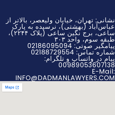
نشانی: تهران، خیابان ولیعصر، بالاتر از
عباس‌آباد (بهشتی)، نرسیده به پارک
ساعی، برج نگین ساعی (پلاک ۲۲۴۴)،
طبقه سوم، واحد ۳۰۳
پیامگیر صوتی: 02186095094
شماره تماس: 02188729554
پیام در واتساپ و تلگرام:
00989053607138
E-Mail:
INFO@DADMANLAWYERS.COM