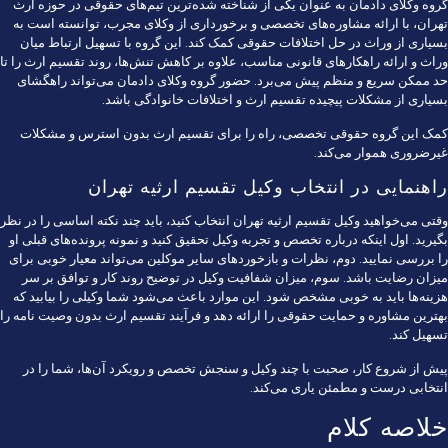
گروه وکلای دادمان
به عنوان یکی از شناخته شده‌ترین تیم‌های حقوقی در حوزه ارث
تهران، با ارائه مشاوره‌های تخصصی و برخورداری از وکلای مجرب، توانسته است به
بسیاری از وراث در حل اختلافات حقوقی کمک کند. این گروه با تسهیل ارتباط میان
وراث و ارائه راهکارهای قانونی مناسب، علاوه بر کاهش تنش‌ها، روند تقسیم ارث را تا
حد ممکن سریع و منظم پیش می‌برد. حضور گروه وکلای دادمان می‌تواند راهگشای
بسیاری از مشکلات پیچیده تقسیم ارث و اختلافات خانوادگی باشد.
کمک این گروه حقوقی تخصصی، راه را برای تقسیم ارث بدون استرس و مشکلات
غیرضروری هموار می‌کند.
راهنمایی در انتخاب وکیل تقسیم ارثیه تهران
وقتی می‌خواهید وکیل تقسیم ارثیه تهران انتخاب کنید، باید چند نکته اساسی را در نظر
بگیرید. اول اینکه درباره تخصص و تجربه وکیل تحقیق کنید و نمونه پرونده‌های قبلی او
را بررسی نمایید. دوم، نظرات و بازخوردهای سایر موکلین می‌تواند معیار خوبی برای
میزان رضایت باشد. سوم، میزان شفافیت وکیل در توضیح روند کار و توافق بر سر
هزینه‌ها باید به خوبی مشخص شود. این موارد باعث می‌شود شما وکیلی را بیابید که
بهترین مشاوره و حمایت حقوقی را ارائه دهد و فرآیند تقسیم ارث بدون وصیت نامه را
تسهیل کند.
پیش از شروع کار، صحبت با چند وکیل و سنجش تخصص و رویکرد آن‌ها، شما را در
انتخابی درست و مطمئن یاری می‌کند.
خلاصه کلام