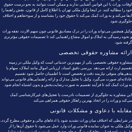
اوقات، وراث با این قوانین آشنایی ندارند و ممکن است نتوانند به نحو درست حقوق
خود را مطالبه کنند. در اینجا وکیل ملکی تهران با اطلاع کامل از قانون، نقش راهنما را
ایفا می‌کند و به وراث کمک می‌کند تا حقوق خود را بشناسند و از سوءتفاهم و اختلاف
جلوگیری شود.
وکیل همچنین می‌تواند وراث را در درک مصادیق قانونی چون سهم الارث،
نفقه
وراث
و نحوه رسیدگی به املاک و اموال مشاع راهنمایی کند تا تصمیمات حقوقی مؤثرتری
گرفته شود.
ارائه مشاوره حقوقی تخصصی
مشاوره حقوقی تخصصی یکی از مهم‌ترین خدماتی است که وکیل ملکی در زمینه
تقسیم ارث ارائه می‌دهد. بررسی دقیق اسناد، ارزیابی اموال مانند املاک، سهام یا
بدهی‌های متوفی نیازمند دقت و تخصص است تا اطمینان حاصل شود تقسیم
عادلانه‌ای صورت می‌گیرد. وکیل با تحلیل مدارک و ارائه راهنمایی‌های قانونی می‌تواند
به وراث کمک کند تا فرآیند تقسیم به صورت رضایت‌بخش و بدون اشتباه انجام شود.
این مشاوره به جلوگیری از تصمیمات نادرست یا تعجیل‌های غیرکارشناسی کمک
می‌کند و وراث را در اتخاذ بهترین راهکار حقوقی همراهی می‌کند.
مقابله با دعاوی و مشکلات قانونی
در شرایطی که اختلاف میان وراث تشدید شود یا ادعاهای مالی و حقوقی مطرح گردد،
وکیل ملکی به عنوان نماینده قانونی وراث وارد عمل می‌شود تا حقوق آن‌ها را از
طریق مراجع قضایی دفاع کند. درگیری‌های حقوقی پیرامون وراثت می‌تواند شامل