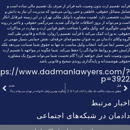
فرآیند تقسیم ارث بدون وصیت نامه فراتر از صرف یک تقسیم مالی ساده است و
شامل مسائل حقوقی، عاطفی و حتی روانی می‌شود که مدیریت آن نیاز به دانش و
تجارب تخصصی دارد. اهمیت مشاوره با وکیل ملکی تهران در این زمینه غیرقابل انکار
است و می‌تواند از بروز اختلافات خانوادگی شدید، سردرگمی حقوقی، و تاخیر در روند
قانونی جلوگیری کند. وکیل ماهر با شناخت دقیق قوانین ارث و مهارت در مذاکرات
حقوقی، به وراث کمک می‌کند تا فرآیند تقسیم را روان، عادلانه و قانونی طی کنند.
گروه وکلای دادمان نیز به عنوان مجموعه‌ای حرفه‌ای، نقش حمایتی بسیار مهمی در
این مسیر ایفا می‌کند. انتخاب وکیل مناسب نه تنها به حقوق شما ضمانت می‌دهد بلکه
آرامش ذهن و روابط خانوادگی را حفظ می‌کند. شما چگونه در مواجهه با تقسیم ارث
بدون وصیت نامه عمل خواهید کرد؟ گام نخست شما می‌تواند شروع یک مشاوره
حقوقی هوشمندانه و پایه‌گذاری روندی صحیح و قانونی باشد.
tps://www.dadmanlawyers.com/?
p=3922
قبل
بعدی
چطور می‌توان مالکیت یک ملک را اثبات کرد؟ ⚖️【سال1404】✅
چگونه بهترین وکیل خانواده در تهران می‌تواند زندگی شما را تغییر دهد؟⭐【سال1404】⚖️
اخبار مرتبط
دادمان در شبکه‌های اجتماعی