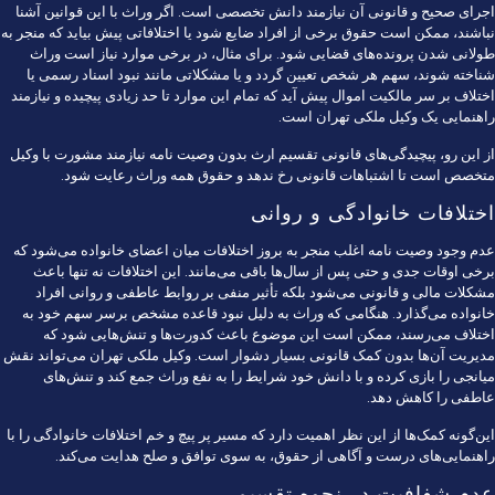
اجرای صحیح و قانونی آن نیازمند دانش تخصصی است. اگر وراث با این قوانین آشنا
نباشند، ممکن است حقوق برخی از افراد ضایع شود یا اختلافاتی پیش بیاید که منجر به
طولانی شدن پرونده‌های قضایی شود. برای مثال، در برخی موارد نیاز است وراث
شناخته شوند، سهم هر شخص تعیین گردد و یا مشکلاتی مانند نبود اسناد رسمی یا
اختلاف بر سر مالکیت اموال پیش آید که تمام این موارد تا حد زیادی پیچیده و نیازمند
راهنمایی یک وکیل ملکی تهران است.
از این رو، پیچیدگی‌های قانونی تقسیم ارث بدون وصیت نامه نیازمند مشورت با وکیل
متخصص است تا اشتباهات قانونی رخ ندهد و حقوق همه وراث رعایت شود.
اختلافات خانوادگی و روانی
عدم وجود وصیت نامه اغلب منجر به بروز اختلافات میان اعضای خانواده می‌شود که
برخی اوقات جدی و حتی پس از سال‌ها باقی می‌مانند. این اختلافات نه تنها باعث
مشکلات مالی و قانونی می‌شود بلکه تأثیر منفی بر روابط عاطفی و روانی افراد
خانواده می‌گذارد. هنگامی که وراث به دلیل نبود قاعده مشخص برسر سهم خود به
اختلاف می‌رسند، ممکن است این موضوع باعث کدورت‌ها و تنش‌هایی شود که
مدیریت آن‌ها بدون کمک قانونی بسیار دشوار است. وکیل ملکی تهران می‌تواند نقش
میانجی را بازی کرده و با دانش خود شرایط را به نفع وراث جمع کند و تنش‌های
عاطفی را کاهش دهد.
این‌گونه کمک‌ها از این نظر اهمیت دارد که مسیر پر پیچ و خم اختلافات خانوادگی را با
راهنمایی‌های درست و آگاهی از حقوق، به سوی توافق و صلح هدایت می‌کند.
عدم شفافیت در نحوه تقسیم