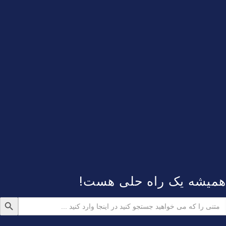
همیشه یک راه حلی هست!
دکمه جستجو
ستجو
رای: