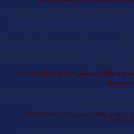
پس از انتخاب وکیل، مطرح کردن سوالات درست و کاربردی به شما کمک می‌کند که
روند پرونده را بهتر درک کنید و اعتماد بیشتری کسب نمایید. برخی سوالات مهم
عبارتند از:
تجربه شما در پرونده‌های نفقه تا چه اندازه است و چند مورد مشابه را مدیریت
کرده‌اید؟
روند کاری پرونده من به چه شکل خواهد بود و چه مدت زمان احتمالی برای رسیدگی
در نظر گرفته شده است؟
هزینه‌های کلی پرونده چگونه محاسبه می‌شوند و آیا هزینه اضافی یا پنهانی وجود دارد؟
پرسیدن این سوالات باعث می‌شود همه مراحل حقوقی برای شما شفاف گردد و شما
بتوانید بهتر تصمیم‌گیری کنید.
منابع و مطالعات بیشتر (Further Reading and
Resources)
علاقمندانی که می‌خواهند دانش گسترده‌تری درباره نفقه داشته باشند، می‌توانند به
منابع معتبر مراجعه کنند. این منابع شامل کتاب‌ها، مقالات و وب‌سایت‌های اختصاصی
حقوقی است که به تحلیل دقیق و ارائه نکات عملی می‌پردازند.
کتاب‌ها و مقالات مفید (Useful Books and
Articles)
برخی کتاب‌ها و مقالات برجسته که مطالعه آن‌ها توصیه می‌شود عبارتند از: