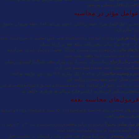
کاهش اختلافات قضایی می‌شود.
عوامل مؤثر در محاسبه
چندین عامل کلیدی میزان نفقه پرداختی را تعیین می‌کنند که از جمله می‌توان به موارد
زیر اشاره کرد:
درآمد طرفین:
میزان درآمد فرد پرداخت‌کننده نفقه نقش اساسی در تعیین مقدار نفقه
دارد؛ هرچه توان مالی بیشتر باشد، مبلغ نفقه نیز ارتقا می‌یابد.
نیازهای مالی:
هزینه‌هایی مانند مسکن، خوراک، تحصیل و درمان باید در نظر گرفته
شوند تا نفقه متناسب با نیاز واقعی تعیین شود.
مدت زمان ازدواج:
زمان زندگی مشترک روی میزان نفقه تأثیرگذار است و در موارد
طولانی‌تر ممکن است نفقه با مبلغ بیشتر تعیین گردد.
سن و وضعیت سلامتی:
فردی که به دلیل بیماری یا بالا بودن سن نیازمند مراقبت
است، ممکن است نفقه بیشتری دریافت کند.
پس از بررسی دقیق این عوامل، مبلغ نفقه منصفانه و مطابق با شرایط واقعی طرفین
مشخص می‌شود که منجر به آرامش فکری و مالی هر دو طرف خواهد شد.
فرمول‌های محاسبه نفقه
روش‌های مختلفی برای محاسبه نفقه وجود دارد، که بسته به موقعیت پرونده و شرایط
طرفین متفاوت است:
فرمول ساده:
معمولاً درصدی از درآمد ماهانه فرد پرداخت‌کننده بین ۲۰ تا ۳۰ درصد در
نظر گرفته می‌شود که مبنای اولیه تعیین نفقه است.
مدل‌های پیچیده‌تر:
در شرایط متنوع، چند فاکتور مالی و غیرمالی در محاسبه دخیل