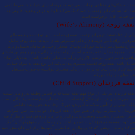
نفقه به شکل‌های مختلفی پرداخت می‌شود که هرکدام برای شرایط خاصی طراحی
شده‌اند. شناخت انواع نفقه به شما کمک می‌کند تا بدانید در هر وضعیت قانونی چه
نوع حمایتی قابل درخواست است.
نفقه زوجه (Wife’s Alimony)
یکی از شناخته‌شده‌ترین انواع نفقه، نفقه زوجه است. این نوع نفقه وظیفه مالی
شوهر را برای تأمین هزینه‌های زندگی همسرش نشان می‌دهد. نفقه زوجه شامل
مخارج معمول منزل مانند خوراک، پوشاک، مسکن و حتی هزینه‌های تحصیل و درمان
است. معمولاً میزان نفقه زوجه بر اساس درآمد و توان مالی شوهر و همچنین نیازهای
واقعی همسر تعیین می‌شود. اگر زنی درآمد مستقلی نداشته باشد یا به دلایلی نتواند
شاغل باشد، نفقه زوجه اهمیت بیشتری پیدا می‌کند. این نوع نفقه به منزله حمایت
اجتماعی از زنی است که در دوران زندگی مشترک نتوانسته به صورت مستقل
هزینه‌های خود را تأمین کند.
نفقه فرزندان (Child Support)
نفقه فرزندان نیز یکی از انواع مهم نفقه است که بر اساس وظیفه پدر و مادر نسبت
به تأمین نیازهای فرزندان شکل گرفته است. پرداخت این نوع نفقه صرفاً مالی نیست
بلکه منبعی برای تأمین سلامت، آموزش، خوراک، رفاه و همچنین رشد عاطفی
فرزندان به شمار می‌رود. در تعیین میزان نفقه فرزندان عواملی مثل سن، شرایط
خاص جسمی یا تحصیلی، وضعیت مالی والدین و نیازهای ویژه کودک‌ها در نظر گرفته
می‌شود. نفقه منظم فرزندان به تضمین آینده بهتر و حمایت از حقوق کودکان کمک
می‌کند و سبب می‌شود که جدایی والدین به کمترین آسیب‌ها برای فرزندان منجر شود.