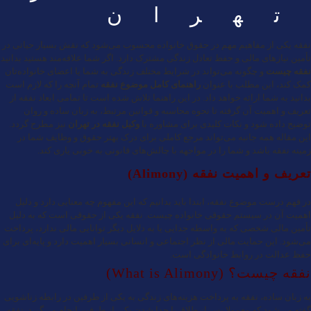
تهران
نفقه
یکی از مفاهیم مهم در حقوق خانواده محسوب می‌شود که نقش بسیار حیاتی در
تأمین نیازهای مالی و حفظ تعادل زندگی مشترک دارد. اگر شما علاقه‌مند هستید بدانید
نفقه چیست
و چگونه می‌تواند در شرایط مختلف زندگی به شما یا اعضای خانواده‌تان
کمک کند، این مطلب با عنوان
راهنمای کامل موضوع نفقه
تمام آنچه را که لازم است
بدانید به شما ارائه خواهد داد. در این راهنما تلاش شده است تا تمامی ابعاد نفقه از
تعریف و اهمیت آن گرفته تا نحوه محاسبه و قوانین مرتبط، به زبان ساده و روان
توضیح داده شود و نکات کلیدی برای مشاوره با
وکیل نفقه در تهران
نیز مطرح گردد.
این مقاله همه جانبه می‌تواند مرجع کاملی برای درک بهتر حقوق و وظایف شما در
زمینه نفقه باشد و شما را در مواجهه با چالش‌های قانونی به خوبی یاری کند.
تعریف و اهمیت نفقه (Alimony)
در فهم درست موضوع نفقه، ابتدا باید بدانیم که این مفهوم چه معنایی دارد و دلیل
اهمیت آن در سیستم حقوقی خانواده چیست. نفقه یکی از حقوقی است که به دلیل
تأمین مالی شخصی که به واسطه جدایی یا به دلایل دیگر توانایی مالی ندارد، پرداخت
می‌شود. این حمایت مالی از نظر اجتماعی و انسانی بسیار اهمیت دارد و پایه‌ای برای
حفظ عدالت در روابط خانوادگی است.
نفقه چیست؟ (What is Alimony)
به زبان ساده، نفقه به پرداخت هزینه‌های زندگی به یکی از طرفین در رابطه زناشویی
گفته می‌شود که معمولا پس از
طلاق
یا جدا شدن یکی از طرفین انجام می‌گیرد. نفقه