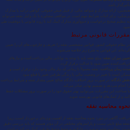
تأثیرگذار باشد.
همچنین، ارائه مدارک و شواهد مالی، از قبیل فیش حقوقی، گواهی درآمد یا مدارک
پزشکی، برای اثبات شرایط مهم است. در مواقعی مشاوره با یک
وکیل نفقه
می‌تواند
به تنظیم صحیح درخواست و جمع‌آوری مدارک کمک کند تا روند قانونی با موفقیت طی
شود.
مقررات قانونی مرتبط
در نظام حقوقی کشور، قوانین مشخصی نفقه را تعریف و چارچوب‌های آن را تعیین
کرده‌اند. این قوانین به شرح زیر خلاصه می‌شوند:
تعیین میزان نفقه:
مبلغ نفقه باید با توجه به توانایی مالی پرداخت‌کننده و نیازهای
دریافت‌کننده تعیین شود تا عدالت برقرار گردد.
مدت زمان پرداخت:
نفقه معمولاً تا زمانی که نیاز مالی وجود دارد برقرار است و
ممکن است با تغییر در وضعیت مالی یا زندگی طرفین تغییر یا قطع شود.
نقش دادگاه:
در صورت بروز اختلاف، دادگاه صالح تعیین مقدار نفقه و شرایط پرداخت
را انجام می‌دهد و تصمیم نهایی صادر می‌کند.
با شناخت این مقررات، می‌توانید بهتر حقوق خود را در صورت بروز مشکلات حفظ
کنید و از کمک‌های قانونی بهره‌مند شوید.
نحوه محاسبه نفقه
دریافت آگاهی در مورد نحوه محاسبه نفقه از اهمیت ویژه‌ای برخوردار است، زیرا
نفقه مبلغ ثابتی نیست و پارامترهای مختلفی در آن مؤثر هستند که باید بررسی دقیق
شوند. محاسبه نفقه به صورت عادلانه به حفظ حقوق طرفین کمک می‌کند و باعث