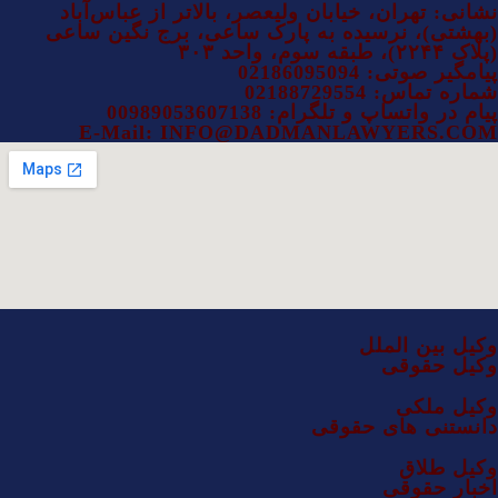
نشانی: تهران، خیابان ولیعصر، بالاتر از عباس‌آباد
(بهشتی)، نرسیده به پارک ساعی، برج نگین ساعی
(پلاک ۲۲۴۴)، طبقه سوم، واحد ۳۰۳
پیامگیر صوتی: 02186095094
شماره تماس: 02188729554
پیام در واتساپ و تلگرام: 00989053607138
E-Mail: INFO@DADMANLAWYERS.COM
وکیل بین الملل
وکیل حقوقی
وکیل ملکی
دانستنی های حقوقی
وکیل طلاق
اخبار حقوقی