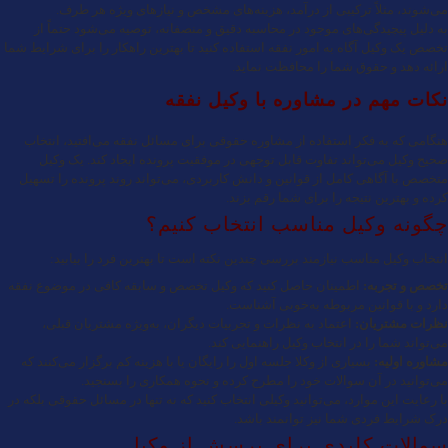
می‌شوند، مثلاً ترکیبی از درآمد، هزینه‌های مشخص و نیازهای ویژه هر طرف.
به دلیل پیچیدگی‌های موجود در محاسبه دقیق و منصفانه، توصیه می‌شود حتماً از
تخصص یک وکیل آگاه به امور نفقه استفاده کنید تا بهترین راهکار را برای شرایط شما
ارائه دهد و حقوق شما را محافظت نماید.
نکات مهم در مشاوره با وکیل نفقه
هنگامی که به فکر استفاده از مشاوره حقوقی برای مسائل نفقه می‌افتید، انتخاب
صحیح وکیل می‌تواند تفاوت قابل توجهی در موفقیت پرونده ایجاد کند. یک وکیل
متخصص با آگاهی کامل از قوانین و دانش کاربردی، می‌تواند روند پرونده را تسهیل
کرده و بهترین نتیجه را برای شما رقم بزند.
چگونه وکیل مناسب انتخاب کنیم؟
انتخاب وکیل مناسب نیازمند بررسی چندین نکته است تا بهترین فرد را بیابید:
تخصص و تجربه:
اطمینان حاصل کنید که وکیل تخصص و سابقه کافی در موضوع نفقه
دارد و با قوانین مربوطه به‌خوبی آشناست.
نظرات مشتریان:
اعتماد به نظرات و تجربیات دیگران، به‌ویژه مشتریان قبلی،
می‌تواند شما را در انتخاب وکیل راهنمایی کند.
مشاوره اولیه:
بسیاری از وکلا جلسه اول را رایگان یا با هزینه کم برگزار می‌کنند که
می‌توانید در آن سوالات خود را مطرح کرده و نحوه همکاری را بسنجید.
با رعایت این موارد، می‌توانید وکیلی انتخاب کنید که نه تنها در مسائل حقوقی بلکه در
درک شرایط فردی شما نیز توانمند باشد.
سوالات کلیدی برای پرسش از وکیل