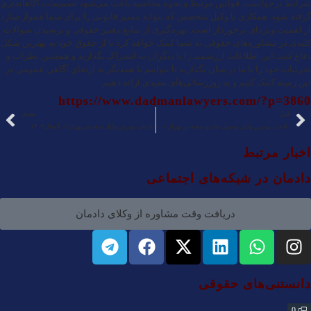
شرایط درخواست، قوانین مرتبط و نحوه محاسبه باعث می‌شود تصمیمات آگاهانه‌تری
گرفته شود. همکاری با وکیل متخصص که بتواند مسیر قانونی را برای شما هموار سازد
از اهمیت ویژه‌ای برخوردار است. بهره‌گیری از منابع معتبر حقوقی و پرسیدن سوالات
کلیدی در مشاوره‌های حقوقی به شما کمک خواهد کرد تا از حقوق خود به بهترین شکل
دفاع کنید. این اطلاعات ارزشمند را با دیگران به اشتراک بگذارید و همچنین نظرات و
تجربیات خود را با ما در میان بگذارید تا بتوانیم با همدیگر به ارتقای آگاهی عمومی در
این زمینه کمک کنیم و به روزرسانی‌های مفیدی ارائه دهیم.
https://www.dadmanlawyers.com/?p=3860
قبل
بعدی
دادمان بهترین وکیل وصول چک و سفته در تهران⚡【سال۱۴۰۴】⚖️
دادمان بهترین وکیل نفقه در تهران⚡【سال۱۴۰۴】⚖️
اخبار مرتبط
دادمان در شبکه‌های اجتماعی
دریافت وقت مشاوره از وکلای دادمان
دانستنی‌های حقوقی
0