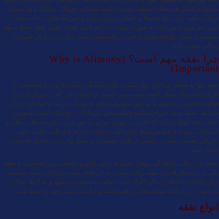
می‌تواند شامل هزینه‌های مختلف روزمره مانند مسکن، خوراک، پوشاک و هزینه‌های
درمانی باشد. این مبلغ معمولاً بر اساس میزان درآمد و شرایط مالی پرداخت‌کننده
تعیین می‌شود و می‌تواند به صورت موقت یا دائم باشد. هدف اصلی نفقه حفظ سطح
معیشت و تأمین نیازهای ضروری فرد دریافت‌کننده است تا او را در دوران تغییرات
زندگی حمایت کند.
چرا نفقه مهم است؟ (Why is Alimony
Important)
نفقه تنها به معنای پرداخت پول نیست؛ بلکه نمایانگر حمایت قانونی و اجتماعی از
افرادی است که ممکن است آسیب‌پذیر باشند، از جمله زنانی که در دوران ازدواج
فعالیت اقتصادی نداشته یا به دلیل مسئولیت‌های خانوادگی درآمد نداشته‌اند. در این
شرایط، نفقه نوعی جبران سابقه فعالیت‌های غیرمادی در خانواده است. همچنین،
تامین نفقه کمک می‌کند که افراد در دوران جدایی یا پس از آن دچار مشکلات مالی و
اجتماعی نشوند و تحکیم روابط خانوادگی در قالب احترام و عدالت رعایت شود.
بنابراین اهمیت نفقه در حمایت از افراد ضعیف‌تر و حفظ توازن در ساختار خانواده
حیاتی است.
حفظ یک زندگی خانوادگی موفق مستلزم تأمین مالی و عاطفی بین اعضاست و نفقه
یکی از ابزارهای قانونی مهم برای رسیدن به این هدف است. پرداخت نفقه، تضمینی
برای پایداری حداقلی زندگی افراد تحت حمایت محسوب می‌شود و به آن‌ها امکان
می‌دهد تا در شرایط سخت مالی از هم نپاشند و آرامش نسبی خود را حفظ کنند.
انواع نفقه