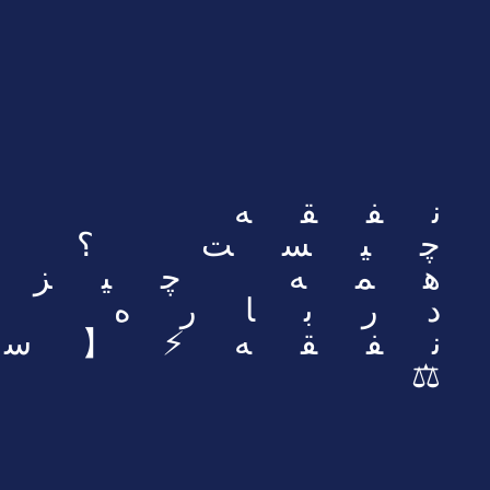
نفقه
چیست ؟
همه چیز
درباره
⚖️