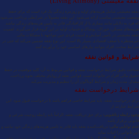
نفقه معیشتی (Living Alimony)
نفقه معیشتی شامل هزینه‌های اولیه و روزمره زندگی یک فرد است که برای حفظ
وضعیت معیشتی مناسب ارائه می‌شود. این نفقه معمولاً در شرایطی پرداخت می‌شود
که فرد به دلایلی مانند بیماری یا از کارافتادگی قادر به تأمین هزینه‌های زندگی نباشد.
هزینه‌های مسکن، خوراک، پوشاک و خدمات اولیه در این گروه قرار می‌گیرند. اهمیت
نفقه معیشتی در تأمین آسایش و امنیت فردی حین مواجهه با مشکلات مالی
غیرمنتظره یا ضعف اقتصادی بسیار بالا است. این نوع نفقه تضمین می‌کند که حتی در
شرایط سخت، افراد بتوانند نیازهای اساسی خود را برآورده کنند.
شرایط و قوانین نفقه
شناخت دقیق شرایط درخواست نفقه و قوانین مربوط به آن، کلید موفقیت در حفظ
حقوق مالی افراد در خانواده است. قوانین نفقه از زوایای مختلف نحوه پرداخت،
مقدار، مدت زمان و شرایط گوناگون آن را تنظیم و مدیریت می‌کند.
شرایط درخواست نفقه
برای درخواست نفقه، باید شرایط خاصی فراهم باشد تا درخواست قبول شود. این
شرایط عبارتند از:
وجود رابطه زناشویی:
برای حق دریافت نفقه، الزاماً باید رابطه زوجیت شرعی و
قانونی برقرار باشد.
عدم توانایی مالی:
دریافت‌کننده نفقه باید قادر به تامین هزینه‌های زندگی خود نباشد و
این ناتوانی را اثبات نماید.
مدت زمان زندگی مشترک:
طول دوره ازدواج می‌تواند در تعیین درصد و مدت نفقه