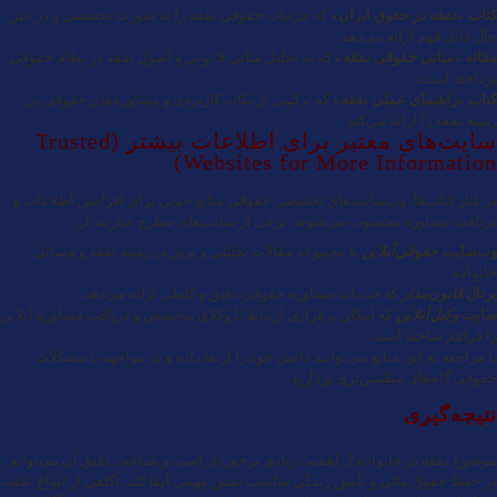
کتاب «نفقه در حقوق ایران»
که جزئیات حقوقی نفقه را به صورت تخصصی و در عین
حال قابل فهم ارائه می‌دهد.
مقاله «مبانی حقوقی نفقه»
که به تحلیل مبانی قانونی و اصول نفقه در نظام حقوقی
پرداخته است.
کتاب «راهنمای عملی نفقه»
که ترکیبی از نکات کاربردی و مشاوره‌های حقوقی در
زمینه نفقه را ارائه می‌کند.
سایت‌های معتبر برای اطلاعات بیشتر (Trusted
Websites for More Information)
در کنار کتاب‌ها، وب‌سایت‌های تخصصی حقوقی منابع خوبی برای افزایش اطلاعات و
دریافت مشاوره محسوب می‌شوند. برخی از سایت‌های مطرح عبارتند از:
وب‌سایت
حقوقی‌آنلاین
با مجموعه مقالات تحلیلی و بروز در زمینه نفقه و مسائل
خانواده.
پرتال
قانون‌مدار
که خدمات مشاوره حقوقی دقیق و کاملی ارائه می‌دهد.
سایت
وکیل‌آنلاین
که امکان برقراری ارتباط با وکلای متخصص و دریافت مشاوره آنلاین
را فراهم ساخته است.
با مراجعه به این منابع می‌توانید دانش خود را ارتقا داده و در مواجهه با مشکلات
حقوقی گام‌های مطمئن‌تری بردارید.
نتیجه‌گیری
موضوع نفقه در خانواده از اهمیت زیادی برخوردار است و شناخت دقیق آن می‌تواند
در حفظ حقوق مالی و تأمین زندگی مناسب نقش مهمی ایفا کند. آگاهی از انواع نفقه،